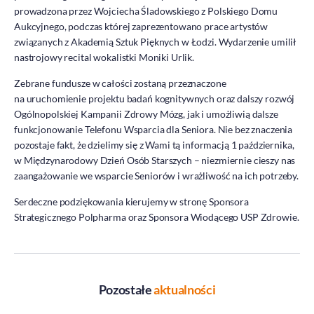
prowadzona przez Wojciecha Śladowskiego z Polskiego Domu
DOZ Maraton
Aukcyjnego, podczas której zaprezentowano prace artystów
Standardy Ochrony Małoletnich
związanych z Akademią Sztuk Pięknych w Łodzi. Wydarzenie umilił
Tradycja aptekarstwa
nastrojowy recital wokalistki Moniki Urlik.
Kodeks Etyki
Zebrane fundusze w całości zostaną przeznaczone
na uruchomienie projektu badań kognitywnych oraz dalszy rozwój
Działalność wydawnicza i edukacyjna
Ogólnopolskiej Kampanii Zdrowy Mózg, jak i umożliwią dalsze
Zgłoszenia naruszeń
funkcjonowanie Telefonu Wsparcia dla Seniora. Nie bez znaczenia
Do pobrania
pozostaje fakt, że dzielimy się z Wami tą informacją 1 października,
w Międzynarodowy Dzień Osób Starszych – niezmiernie cieszy nas
Dla akcjonariuszy
zaangażowanie we wsparcie Seniorów i wrażliwość na ich potrzeby.
Serdeczne podziękowania kierujemy w stronę Sponsora
Strategicznego Polpharma oraz Sponsora Wiodącego USP Zdrowie.
Pozostałe
aktualności