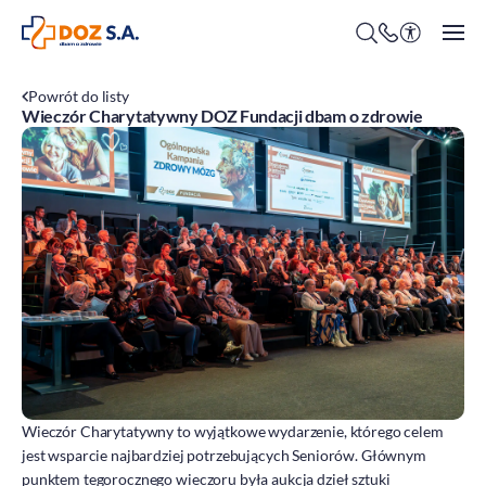
Powrót do listy
Wieczór Charytatywny DOZ Fundacji dbam o zdrowie
O firmie
Benefity
Oferty pracy
Praca w Centrali
Kim jesteśmy?
Praca w DOZ Aptekach
ESG
Staże
Środowisko
Społeczeństwo
Wieczór Charytatywny to wyjątkowe wydarzenie, którego celem
Ład korporacyjny
jest wsparcie najbardziej potrzebujących Seniorów. Głównym
DOZ Fundacja dbam o zdrowie
punktem tegorocznego wieczoru była aukcja dzieł sztuki