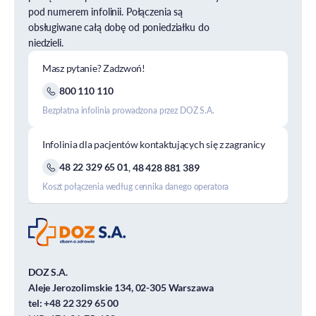
pod numerem infolinii. Połączenia są
obsługiwane całą dobę od poniedziałku do
niedzieli.
Masz pytanie? Zadzwoń!
800 110 110
Bezpłatna infolinia prowadzona przez DOZ S.A.
Infolinia dla pacjentów kontaktujących się z zagranicy
48 22 329 65 01
,
48 428 881 389
Koszt połączenia według cennika danego operatora
DOZ S.A.
Aleje Jerozolimskie 134, 02-305 Warszawa
tel:
+48 22 329 65 00