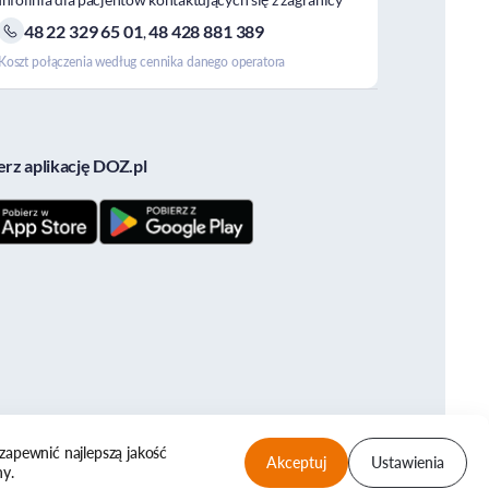
48 22 329 65 01
48 428 881 389
,
Koszt połączenia według cennika danego operatora
erz aplikację DOZ.pl
© DOZ S.A. DESIGN&CODE
zapewnić najlepszą jakość
Akceptuj
Ustawienia
ny.