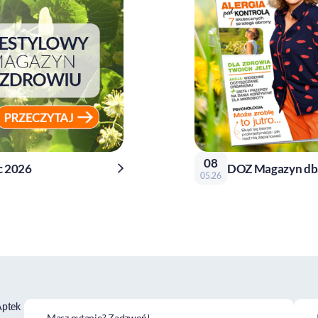
08
c 2026
DOZ Magazyn dba
05.26
Aptek
Masz pytanie? Zadzwoń!