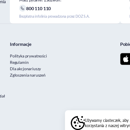
enia
800 110 110
Bezpłatna infolinia prowadzona przez DOZ S.A.
Informacje
Pobi
Polityka prywatności
Regulamin
Dla akcjonariuszy
Zgłoszenia naruszeń
iał
Używamy ciasteczek, aby 
korzystania z naszej witry