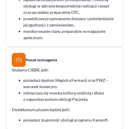
obsługi w zakresie bezpośredniej realizacji recept
DOZ Maraton
oraz sprzedaży preparatów OTC,
Standardy Ochrony Małoletnich
prawidłowe przyjmowanie dostawy i potwierdzanie
Tradycja aptekarstwa
jej zgodności z zamówieniem,
monitorowanie stanu preparatów w magazynie
Kodeks Etyki
aptecznym.
Działalność wydawnicza i edukacyjna
Zgłoszenia naruszeń
Do pobrania
Nasze wymagania
Dla akcjonariuszy
Szukamy CIEBIE jeśli:
posiadasz dyplom Magistra Farmacji oraz PWZ –
warunek konieczny
odznaczasz się wysoką kulturą osobistą i dbasz
o najwyższy poziom obsługi Pacjenta.
Dodatkowym plusem będzie jeśli:
posiadasz znajomość obsługi programu Kamsoft.