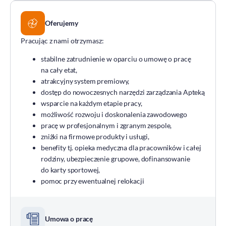
Oferujemy
Pracując z nami otrzymasz:
stabilne zatrudnienie w oparciu o umowę o pracę
na cały etat,
atrakcyjny system premiowy,
dostęp do nowoczesnych narzędzi zarządzania Apteką
wsparcie na każdym etapie pracy,
możliwość rozwoju i doskonalenia zawodowego
pracę w profesjonalnym i zgranym zespole,
zniżki na firmowe produkty i usługi,
benefity tj. opieka medyczna dla pracowników i całej
rodziny, ubezpieczenie grupowe, dofinansowanie
do karty sportowej,
pomoc przy ewentualnej relokacji
Umowa o pracę