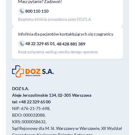
Masz pytanie? Zadzwoń!
800 110 110
Bezpłatna infolinia prowadzona przez DOZ S.A.
Infolinia dla pacjentów kontaktujących się z zagranicy
48 22 329 65 01
,
48 428 881 389
Koszt połączenia według cennika danego operatora
DOZ S.A.
Aleje Jerozolimskie 134, 02-305 Warszawa
tel:
+48 22 329 65 00
NIP: 676-21-75-698,
BDO: 000032088,
KRS: 0000058632,
Sąd Rejonowy dla M. St. Warszawy w Warszawie, XII Wydział
Gospodarczy Krajowego Rejestru Sądowego.