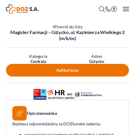
Powrót do listy
Magister Farmacji – Giżycko, ul. Kazimierza Wielkiego 2
(m/k/os)
O firmie
Kategoria
Adres
Benefity
Centrala
Giżycko
Oferty pracy
Aplikuj teraz
Praca w Centrali
Kim jesteśmy?
Praca w DOZ Aptekach
ESG
Staże
Środowisko
Opis stanowiska
Społeczeństwo
Ład korporacyjny
Będziesz odpowiedzialny za DOZkonałe zadania:
DOZ Fundacja dbam o zdrowie
zapewnienie pacjentom profesjonalnej i rzetelnej