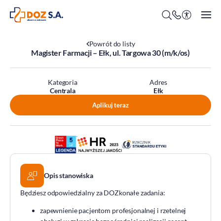
Powrót do listy
Magister Farmacji – Ełk, ul. Targowa 30 (m/k/os)
O firmie
Kategoria
Adres
Centrala
Ełk
Benefity
Aplikuj teraz
Oferty pracy
Praca w Centrali
Kim jesteśmy?
Praca w DOZ Aptekach
ESG
Staże
Środowisko
Opis stanowiska
Społeczeństwo
Będziesz odpowiedzialny za DOZkonałe zadania:
Ład korporacyjny
zapewnienie pacjentom profesjonalnej i rzetelnej
DOZ Fundacja dbam o zdrowie