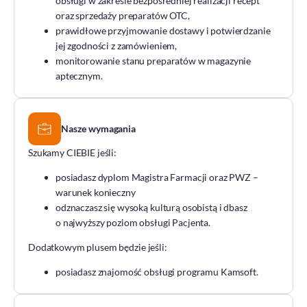
obsługi w zakresie bezpośredniej realizacji recept
DOZ Maraton
oraz sprzedaży preparatów OTC,
prawidłowe przyjmowanie dostawy i potwierdzanie
Standardy Ochrony Małoletnich
jej zgodności z zamówieniem,
Tradycja aptekarstwa
monitorowanie stanu preparatów w magazynie
aptecznym.
Kodeks Etyki
Działalność wydawnicza i edukacyjna
Zgłoszenia naruszeń
Nasze wymagania
Do pobrania
Szukamy CIEBIE jeśli:
Dla akcjonariuszy
posiadasz dyplom Magistra Farmacji oraz PWZ –
warunek konieczny
odznaczasz się wysoką kulturą osobistą i dbasz
o najwyższy poziom obsługi Pacjenta.
Dodatkowym plusem będzie jeśli:
posiadasz znajomość obsługi programu Kamsoft.