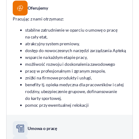
Oferujemy
Pracując z nami otrzymasz:
stabilne zatrudnienie w oparciu o umowę o pracę
na cały etat,
atrakcyjny system premiowy,
dostęp do nowoczesnych narzędzi zarządzania Apteką
wsparcie na każdym etapie pracy,
możliwość rozwoju i doskonalenia zawodowego
pracę w profesjonalnym i zgranym zespole,
zniżki na firmowe produkty i usługi,
benefity tj. opieka medyczna dla pracowników i całej
rodziny, ubezpieczenie grupowe, dofinansowanie
do karty sportowej,
pomoc przy ewentualnej relokacji
Umowa o pracę