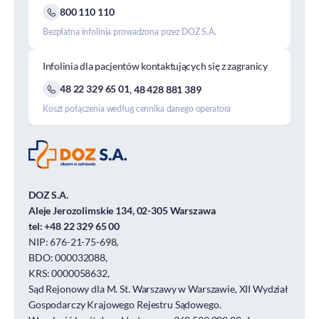
800 110 110
Bezpłatna infolinia prowadzona przez DOZ S.A.
Infolinia dla pacjentów kontaktujących się z zagranicy
48 22 329 65 01
,
48 428 881 389
Koszt połączenia według cennika danego operatora
DOZ S.A.
Aleje Jerozolimskie 134, 02-305 Warszawa
tel:
+48 22 329 65 00
NIP: 676-21-75-698,
BDO: 000032088,
KRS: 0000058632,
Sąd Rejonowy dla M. St. Warszawy w Warszawie, XII Wydział
Gospodarczy Krajowego Rejestru Sądowego.