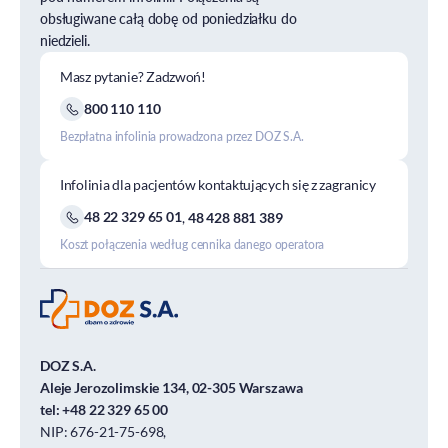
obsługiwane całą dobę od poniedziałku do
niedzieli.
Masz pytanie? Zadzwoń!
800 110 110
Bezpłatna infolinia prowadzona przez DOZ S.A.
Infolinia dla pacjentów kontaktujących się z zagranicy
48 22 329 65 01
,
48 428 881 389
Koszt połączenia według cennika danego operatora
DOZ S.A.
Aleje Jerozolimskie 134, 02-305 Warszawa
tel:
+48 22 329 65 00
NIP: 676-21-75-698,