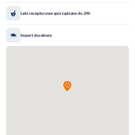
DOZ Maraton
Leki recepturowe sporządzane do 24h
Standardy Ochrony Małoletnich
Tradycja aptekarstwa
Kodeks Etyki
Import docelowy
Działalność wydawnicza i edukacyjna
Zgłoszenia naruszeń
Do pobrania
Dla akcjonariuszy