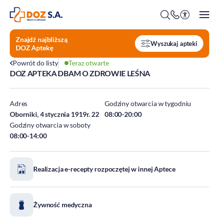
Znajdź najbliższą
Wyszukaj apteki
DOZ Aptekę
Powrót do listy
Teraz otwarte
DOZ APTEKA DBAM O ZDROWIE LEŚNA
O firmie
Benefity
Adres
Godziny otwarcia w tygodniu
Oferty pracy
Oborniki, 4 stycznia 1919r. 22
08:00-20:00
Godziny otwarcia w soboty
Praca w Centrali
08:00-14:00
Kim jesteśmy?
Praca w DOZ Aptekach
ESG
Staże
Realizacja e-recepty rozpoczętej w innej Aptece
Środowisko
Społeczeństwo
Ład korporacyjny
Żywność medyczna
DOZ Fundacja dbam o zdrowie