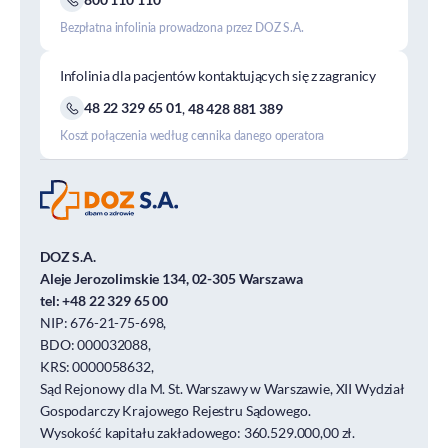
Bezpłatna infolinia prowadzona przez DOZ S.A.
Infolinia dla pacjentów kontaktujących się z zagranicy
48 22 329 65 01
,
48 428 881 389
Koszt połączenia według cennika danego operatora
DOZ S.A.
Aleje Jerozolimskie 134, 02-305 Warszawa
tel:
+48 22 329 65 00
NIP: 676-21-75-698,
BDO: 000032088,
KRS: 0000058632,
Sąd Rejonowy dla M. St. Warszawy w Warszawie, XII Wydział
Gospodarczy Krajowego Rejestru Sądowego.
Wysokość kapitału zakładowego: 360.529.000,00 zł.