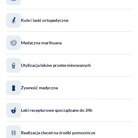
DOZ Maraton
Standardy Ochrony Małoletnich
Kule i laski ortopedyczne
Tradycja aptekarstwa
Kodeks Etyki
Medyczna marihuana
Działalność wydawnicza i edukacyjna
Zgłoszenia naruszeń
Do pobrania
Utylizacja leków przeterminowanych
Dla akcjonariuszy
Żywność medyczna
Leki recepturowe sporządzane do 24h
Realizacja zleceń na środki pomocnicze