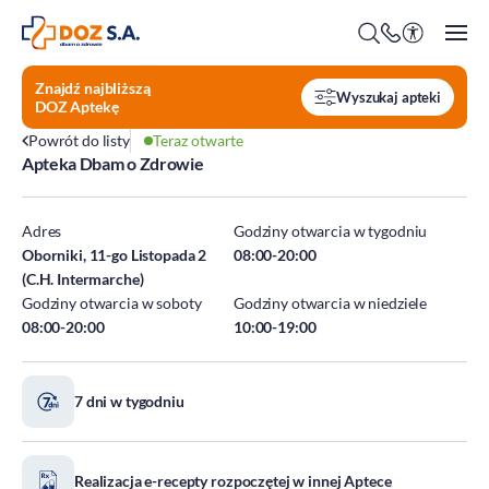
Znajdź najbliższą
Wyszukaj apteki
DOZ Aptekę
Powrót do listy
Teraz otwarte
Apteka Dbam o Zdrowie
O firmie
Benefity
Adres
Godziny otwarcia w tygodniu
Oferty pracy
Oborniki, 11-go Listopada 2
08:00-20:00
(C.H. Intermarche)
Praca w Centrali
Godziny otwarcia w soboty
Godziny otwarcia w niedziele
Kim jesteśmy?
Praca w DOZ Aptekach
08:00-20:00
10:00-19:00
ESG
Staże
Środowisko
7 dni w tygodniu
Społeczeństwo
Ład korporacyjny
DOZ Fundacja dbam o zdrowie
Realizacja e-recepty rozpoczętej w innej Aptece