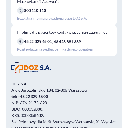
Masz pytanie? Zadzwoń!
800 110 110
Bezpłatna infolinia prowadzona przez DOZ S.A.
Infolinia dla pacjentów kontaktujących się z zagranicy
48 22 329 65 01
,
48 428 881 389
Koszt połączenia według cennika danego operatora
DOZ S.A.
Aleje Jerozolimskie 134, 02-305 Warszawa
tel:
+48 22 329 65 00
NIP: 676-21-75-698,
BDO: 000032088,
KRS: 0000058632,
Sąd Rejonowy dla M. St. Warszawy w Warszawie, XII Wydział
Gospodarczy Krajowego Rejestru Sądowego.