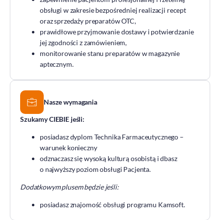
obsługi w zakresie bezpośredniej realizacji recept
DOZ Maraton
oraz sprzedaży preparatów OTC,
Standardy Ochrony Małoletnich
prawidłowe przyjmowanie dostawy i potwierdzanie
Tradycja aptekarstwa
jej zgodności z zamówieniem,
monitorowanie stanu preparatów w magazynie
Kodeks Etyki
aptecznym.
Działalność wydawnicza i edukacyjna
Zgłoszenia naruszeń
Do pobrania
Nasze wymagania
Dla akcjonariuszy
Szukamy CIEBIE jeśli:
posiadasz dyplom Technika Farmaceutycznego –
warunek konieczny
odznaczasz się wysoką kulturą osobistą i dbasz
o najwyższy poziom obsługi Pacjenta.
Dodatkowym plusem będzie jeśli:
posiadasz znajomość obsługi programu Kamsoft.