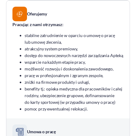
Oferujemy
Pracując z nami otrzymasz:
stabilne zatrudnienie w oparciu o umowę o pracę
lub umowę zlecenia,
atrakcyjny system premiowy,
dostęp do nowoczesnych narzędzi zarządzania Apteką
wsparcie na każdym etapie pracy,
możliwość rozwoju i doskonalenia zawodowego,
pracę w profesjonalnym i zgranym zespole,
zniżki na firmowe produkty i usługi,
benefity tj.: opieka medyczna dla pracowników i całej
rodziny, ubezpieczenie grupowe, dofinansowanie
do karty sportowej (w przypadku umowy o pracę)
pomoc przy ewentualnej relokacji.
Umowa o pracę