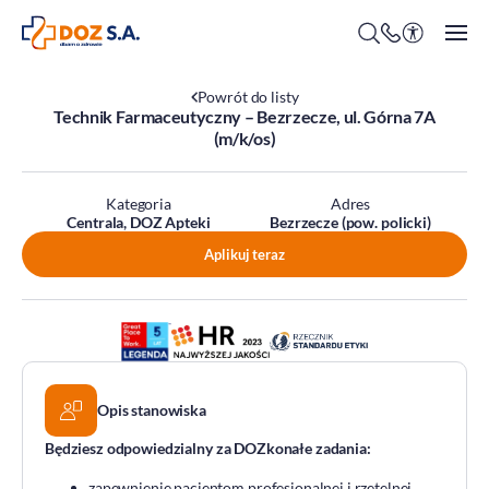
Powrót do listy
Technik Farmaceutyczny – Bezrzecze, ul. Górna 7A
(m/k/os)
O firmie
Kategoria
Adres
Benefity
Centrala, DOZ Apteki
Bezrzecze (pow. policki)
Oferty pracy
Aplikuj teraz
Praca w Centrali
Kim jesteśmy?
Praca w DOZ Aptekach
ESG
Staże
Środowisko
Opis stanowiska
Społeczeństwo
Ład korporacyjny
Będziesz odpowiedzialny za DOZkonałe zadania:
DOZ Fundacja dbam o zdrowie
zapewnienie pacjentom profesjonalnej i rzetelnej