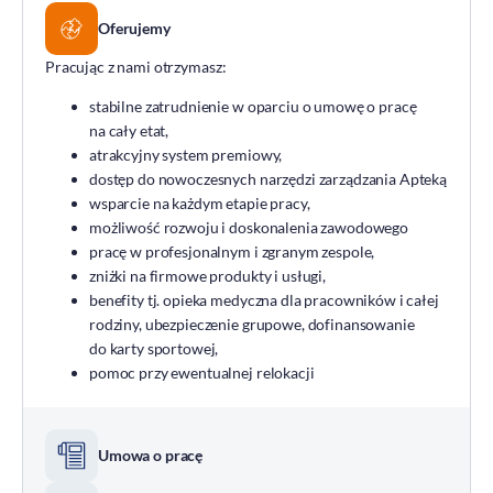
Oferujemy
Pracując z nami otrzymasz:
stabilne zatrudnienie w oparciu o umowę o pracę
na cały etat,
atrakcyjny system premiowy,
dostęp do nowoczesnych narzędzi zarządzania Apteką
wsparcie na każdym etapie pracy,
możliwość rozwoju i doskonalenia zawodowego
pracę w profesjonalnym i zgranym zespole,
zniżki na firmowe produkty i usługi,
benefity tj. opieka medyczna dla pracowników i całej
rodziny, ubezpieczenie grupowe, dofinansowanie
do karty sportowej,
pomoc przy ewentualnej relokacji
Umowa o pracę