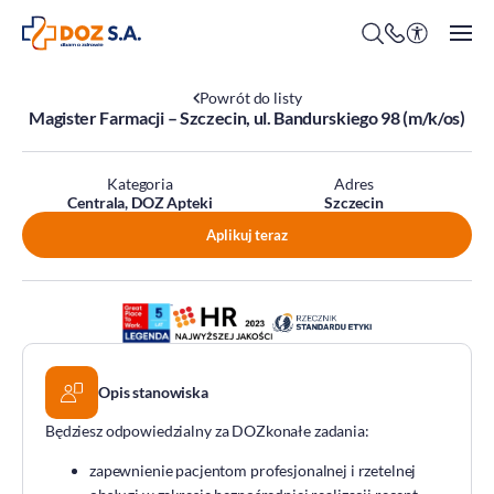
Powrót do listy
Magister Farmacji – Szczecin, ul. Bandurskiego 98 (m/k/os)
O firmie
Kategoria
Adres
Centrala, DOZ Apteki
Szczecin
Benefity
Aplikuj teraz
Oferty pracy
Praca w Centrali
Kim jesteśmy?
Praca w DOZ Aptekach
ESG
Staże
Środowisko
Opis stanowiska
Społeczeństwo
Będziesz odpowiedzialny za DOZkonałe zadania:
Ład korporacyjny
zapewnienie pacjentom profesjonalnej i rzetelnej
DOZ Fundacja dbam o zdrowie