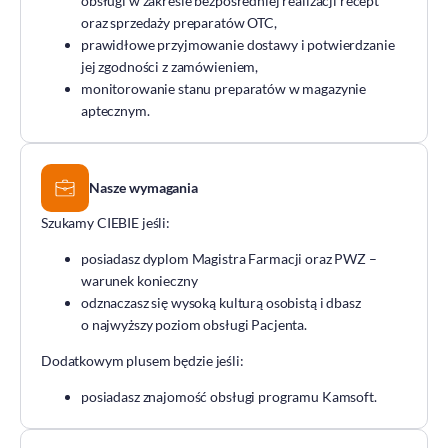
obsługi w zakresie bezpośredniej realizacji recept
DOZ Maraton
oraz sprzedaży preparatów OTC,
prawidłowe przyjmowanie dostawy i potwierdzanie
Standardy Ochrony Małoletnich
jej zgodności z zamówieniem,
Tradycja aptekarstwa
monitorowanie stanu preparatów w magazynie
aptecznym.
Kodeks Etyki
Działalność wydawnicza i edukacyjna
Zgłoszenia naruszeń
Nasze wymagania
Do pobrania
Szukamy CIEBIE jeśli:
Dla akcjonariuszy
posiadasz dyplom Magistra Farmacji oraz PWZ –
warunek konieczny
odznaczasz się wysoką kulturą osobistą i dbasz
o najwyższy poziom obsługi Pacjenta.
Dodatkowym plusem będzie jeśli:
posiadasz znajomość obsługi programu Kamsoft.