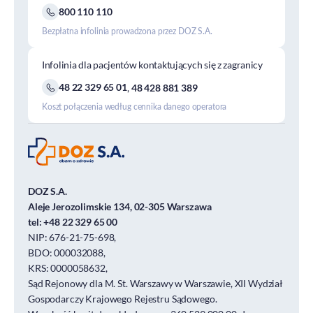
800 110 110
Bezpłatna infolinia prowadzona przez DOZ S.A.
Infolinia dla pacjentów kontaktujących się z zagranicy
48 22 329 65 01
,
48 428 881 389
Koszt połączenia według cennika danego operatora
DOZ S.A.
Aleje Jerozolimskie 134, 02-305 Warszawa
tel:
+48 22 329 65 00
NIP: 676-21-75-698,
BDO: 000032088,
KRS: 0000058632,
Sąd Rejonowy dla M. St. Warszawy w Warszawie, XII Wydział
Gospodarczy Krajowego Rejestru Sądowego.