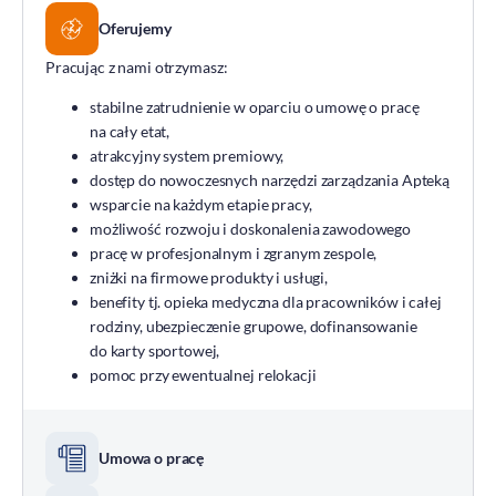
Oferujemy
Pracując z nami otrzymasz:
stabilne zatrudnienie w oparciu o umowę o pracę
na cały etat,
atrakcyjny system premiowy,
dostęp do nowoczesnych narzędzi zarządzania Apteką
wsparcie na każdym etapie pracy,
możliwość rozwoju i doskonalenia zawodowego
pracę w profesjonalnym i zgranym zespole,
zniżki na firmowe produkty i usługi,
benefity tj. opieka medyczna dla pracowników i całej
rodziny, ubezpieczenie grupowe, dofinansowanie
do karty sportowej,
pomoc przy ewentualnej relokacji
Umowa o pracę