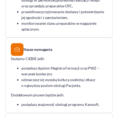
obsługi w zakresie bezpośredniej realizacji recept
DOZ Maraton
oraz sprzedaży preparatów OTC,
prawidłowe przyjmowanie dostawy i potwierdzanie
Standardy Ochrony Małoletnich
jej zgodności z zamówieniem,
Tradycja aptekarstwa
monitorowanie stanu preparatów w magazynie
aptecznym.
Kodeks Etyki
Działalność wydawnicza i edukacyjna
Zgłoszenia naruszeń
Nasze wymagania
Do pobrania
Szukamy CIEBIE jeśli:
Dla akcjonariuszy
posiadasz dyplom Magistra Farmacji oraz PWZ –
warunek konieczny
odznaczasz się wysoką kulturą osobistą i dbasz
o najwyższy poziom obsługi Pacjenta.
Dodatkowym plusem będzie jeśli:
posiadasz znajomość obsługi programu Kamsoft.