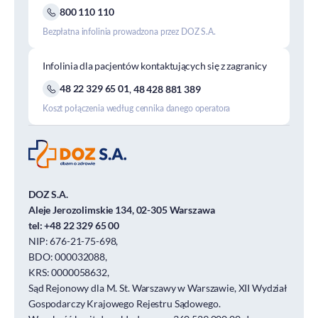
800 110 110
Bezpłatna infolinia prowadzona przez DOZ S.A.
Infolinia dla pacjentów kontaktujących się z zagranicy
48 22 329 65 01
,
48 428 881 389
Koszt połączenia według cennika danego operatora
DOZ S.A.
Aleje Jerozolimskie 134, 02-305 Warszawa
tel:
+48 22 329 65 00
NIP: 676-21-75-698,
BDO: 000032088,
KRS: 0000058632,
Sąd Rejonowy dla M. St. Warszawy w Warszawie, XII Wydział
Gospodarczy Krajowego Rejestru Sądowego.