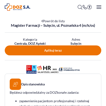
Powrót do listy
Magister Farmacji – Sulęcin, ul. Poznańska 4 (m/k/os)
O firmie
Kategoria
Adres
Centrala, DOZ Apteki
Sulęcin
Benefity
Aplikuj teraz
Oferty pracy
Praca w Centrali
Kim jesteśmy?
Praca w DOZ Aptekach
ESG
Staże
Środowisko
Opis stanowiska
Społeczeństwo
Będziesz odpowiedzialny za DOZkonałe zadania:
Ład korporacyjny
zapewnienie pacjentom profesjonalnej i rzetelnej
DOZ Fundacja dbam o zdrowie