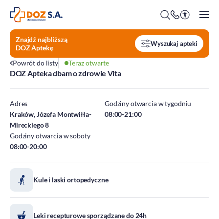
Znajdź najbliższą
Wyszukaj apteki
DOZ Aptekę
Powrót do listy
Teraz otwarte
DOZ Apteka dbam o zdrowie Vita
O firmie
Benefity
Adres
Godziny otwarcia w tygodniu
Oferty pracy
Kraków, Józefa Montwiłła-
08:00-21:00
Mireckiego 8
Praca w Centrali
Godziny otwarcia w soboty
Kim jesteśmy?
Praca w DOZ Aptekach
08:00-20:00
ESG
Staże
Środowisko
Kule i laski ortopedyczne
Społeczeństwo
Ład korporacyjny
DOZ Fundacja dbam o zdrowie
Leki recepturowe sporządzane do 24h