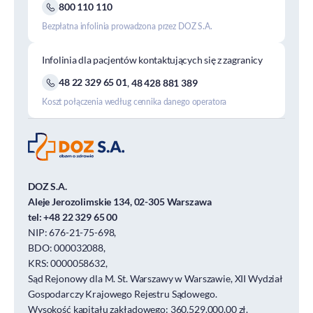
800 110 110
Bezpłatna infolinia prowadzona przez DOZ S.A.
Infolinia dla pacjentów kontaktujących się z zagranicy
48 22 329 65 01
,
48 428 881 389
Koszt połączenia według cennika danego operatora
DOZ S.A.
Aleje Jerozolimskie 134, 02-305 Warszawa
tel:
+48 22 329 65 00
NIP: 676-21-75-698,
BDO: 000032088,
KRS: 0000058632,
Sąd Rejonowy dla M. St. Warszawy w Warszawie, XII Wydział
Gospodarczy Krajowego Rejestru Sądowego.
Wysokość kapitału zakładowego: 360.529.000,00 zł.