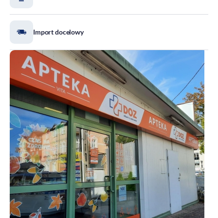
DOZ Maraton
Standardy Ochrony Małoletnich
Import docelowy
Tradycja aptekarstwa
Kodeks Etyki
Działalność wydawnicza i edukacyjna
Zgłoszenia naruszeń
Do pobrania
Dla akcjonariuszy