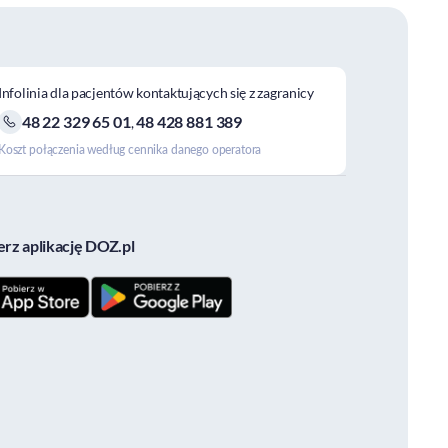
Infolinia dla pacjentów kontaktujących się z zagranicy
48 22 329 65 01
48 428 881 389
,
Koszt połączenia według cennika danego operatora
erz aplikację DOZ.pl