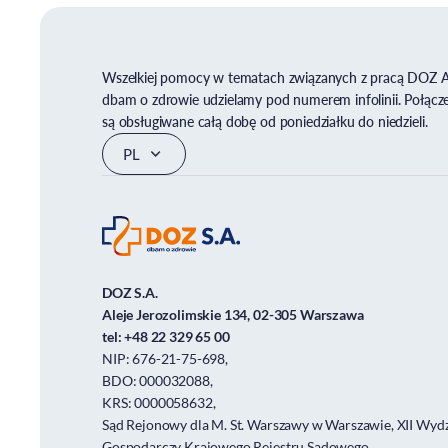
Wszelkiej pomocy w tematach związanych z pracą DOZ 
dbam o zdrowie udzielamy pod numerem infolinii. Połącz
są obsługiwane całą dobę od poniedziałku do niedzieli.
DOZ S.A.
Aleje Jerozolimskie 134, 02-305 Warszawa
tel:
+48 22 329 65 00
NIP: 676-21-75-698,
BDO: 000032088,
KRS: 0000058632,
Sąd Rejonowy dla M. St. Warszawy w Warszawie, XII Wydz
Gospodarczy Krajowego Rejestru Sądowego.