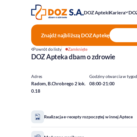
DOZ Apteki
Kariera
DOZ
Znajdź najbliższą
DOZ Aptekę
Powrót do listy
Zamknięte
DOZ Apteka dbam o zdrowie
Adres
Godziny otwarcia w tygo
Radom, B.Chrobrego 2 lok.
08:00-21:00
0.18
Realizacja e-recepty rozpoczętej w innej Aptece