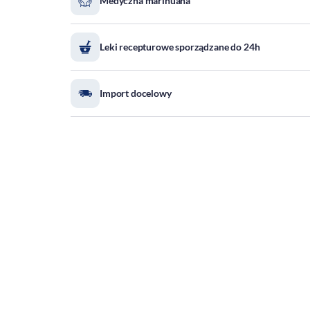
Medyczna marihuana
Leki recepturowe sporządzane do 24h
Import docelowy