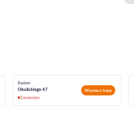
Radom
Okulickiego 47
Wyznacz trasę
Zamknięte