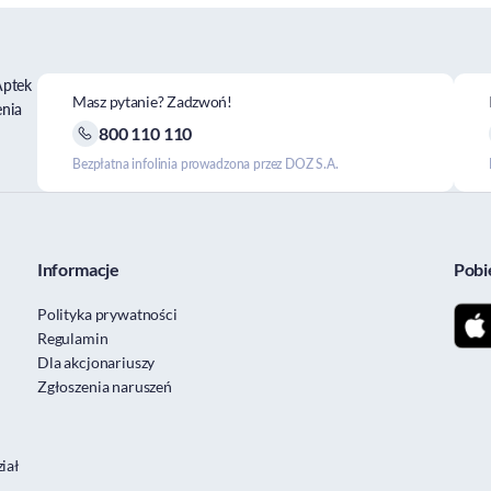
Aptek
Masz pytanie? Zadzwoń!
enia
800 110 110
Bezpłatna infolinia prowadzona przez DOZ S.A.
Informacje
Pobi
Polityka prywatności
Regulamin
Dla akcjonariuszy
Zgłoszenia naruszeń
iał