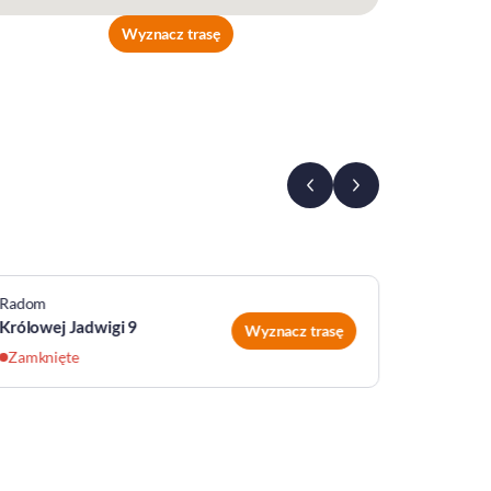
Wyznacz trasę
Radom
Radom
Królowej Jadwigi 9
Cisowa 7
Wyznacz trasę
Zamknięte
Zamknię