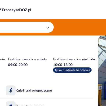
 Franczyza
DOZ.pl
dniu
Godziny otwarcia w soboty
Godziny otwarcia w niedziele
09:00-20:00
10:00-18:00
Tylko niedziele handlowe
Kule i laski ortopedyczne