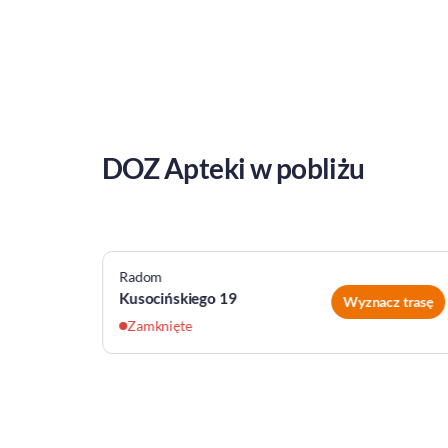
DOZ Apteki w pobliżu
Radom
Kusocińskiego 19
z trasę
Wyznacz trasę
Zamknięte