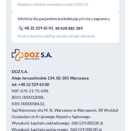
Bezpłatna infolinia prowadzona przez DOZ S.A.
Infolinia dla pacjentów kontaktujących się z zagranicy
48 22 329 65 01
,
48 428 881 389
Koszt połączenia według cennika danego operatora
DOZ S.A.
Aleje Jerozolimskie 134, 02-305 Warszawa
tel:
+48 22 329 65 00
NIP: 676-21-75-698,
BDO: 000032088,
KRS: 0000058632,
Sąd Rejonowy dla M. St. Warszawy w Warszawie, XII Wydział
Gospodarczy Krajowego Rejestru Sądowego.
Wysokość kapitału zakładowego: 360.529.000,00 zł.
Wysokość kapitału wpłaconego: 360.529.000,00 zł.