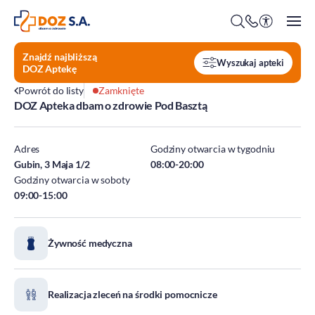
Znajdź najbliższą
Wyszukaj apteki
DOZ Aptekę
Powrót do listy
Zamknięte
DOZ Apteka dbam o zdrowie Pod Basztą
O firmie
Benefity
Adres
Godziny otwarcia w tygodniu
Oferty pracy
Gubin, 3 Maja 1/2
08:00-20:00
Godziny otwarcia w soboty
Praca w Centrali
09:00-15:00
Kim jesteśmy?
Praca w DOZ Aptekach
ESG
Staże
Żywność medyczna
Środowisko
Społeczeństwo
Ład korporacyjny
Realizacja zleceń na środki pomocnicze
DOZ Fundacja dbam o zdrowie