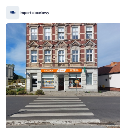
DOZ Maraton
Import docelowy
Standardy Ochrony Małoletnich
Tradycja aptekarstwa
Kodeks Etyki
Działalność wydawnicza i edukacyjna
Zgłoszenia naruszeń
Do pobrania
Dla akcjonariuszy