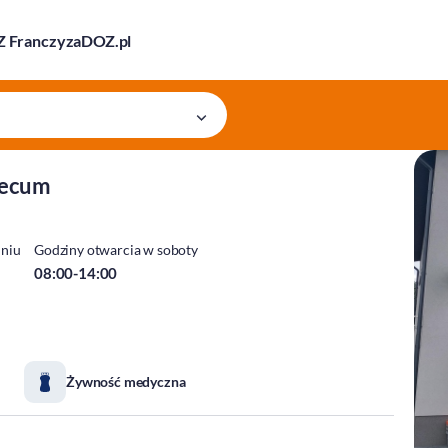
 Franczyza
DOZ.pl
mecum
dniu
Godziny otwarcia w soboty
08:00-14:00
Żywność medyczna