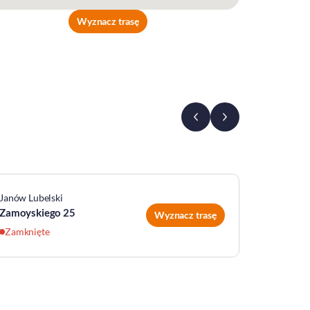
Wyznacz trasę
Janów Lubelski
Kraśnik
Zamoyskiego 25
Urzędow
Wyznacz trasę
Zamknięte
Zamknię