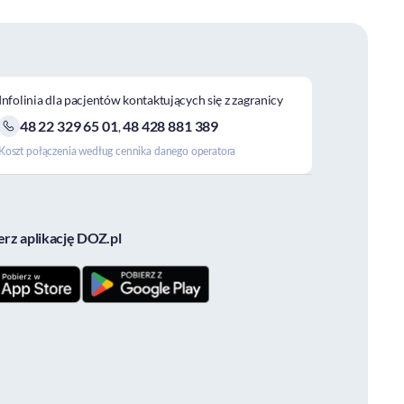
Infolinia dla pacjentów kontaktujących się z zagranicy
48 22 329 65 01
48 428 881 389
,
Koszt połączenia według cennika danego operatora
erz aplikację DOZ.pl