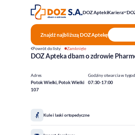
DOZ Apteki
Kariera
DOZ
Znajdź najbliższą
DOZ Aptekę
Powrót do listy
Zamknięte
DOZ Apteka dbam o zdrowie Phar
Adres
Godziny otwarcia w tygo
Potok Wielki, Potok Wielki
07:30-17:00
107
Kule i laski ortopedyczne