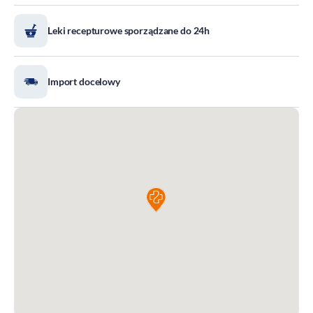
DOZ Maraton
Leki recepturowe sporządzane do 24h
Standardy Ochrony Małoletnich
Tradycja aptekarstwa
Kodeks Etyki
Import docelowy
Działalność wydawnicza i edukacyjna
Zgłoszenia naruszeń
Do pobrania
Dla akcjonariuszy