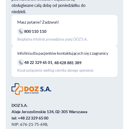
obsługiwane całą dobę od poniedziałku do
niedzieli.
Masz pytanie? Zadzwoń!
800 110 110
Bezpłatna infolinia prowadzona przez DOZ S.A.
Infolinia dla pacjentów kontaktujących się z zagranicy
48 22 329 65 01
,
48 428 881 389
Koszt połączenia według cennika danego operatora
DOZ S.A.
Aleje Jerozolimskie 134, 02-305 Warszawa
tel:
+48 22 329 65 00
NIP: 676-21-75-698,