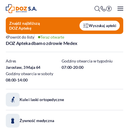
Znajdź najbliższą
Wyszukaj apteki
DOZ Aptekę
Powrót do listy
Teraz otwarte
DOZ Apteka dbam o zdrowie Medex
O firmie
Benefity
Adres
Godziny otwarcia w tygodniu
Oferty pracy
Jarosław, 3 Maja 64
07:00-20:00
Godziny otwarcia w soboty
Praca w Centrali
08:00-14:00
Kim jesteśmy?
Praca w DOZ Aptekach
ESG
Staże
Kule i laski ortopedyczne
Środowisko
Społeczeństwo
Ład korporacyjny
Żywność medyczna
DOZ Fundacja dbam o zdrowie