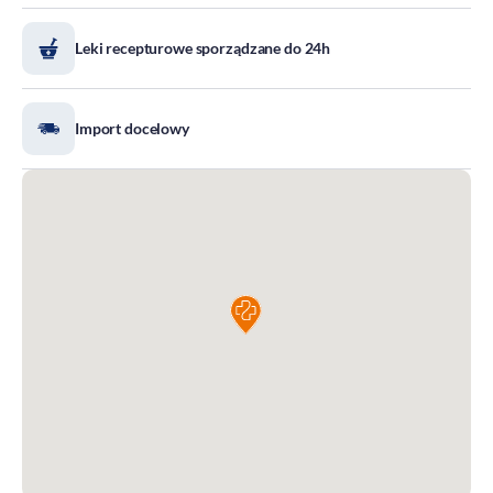
DOZ Maraton
Leki recepturowe sporządzane do 24h
Standardy Ochrony Małoletnich
Tradycja aptekarstwa
Kodeks Etyki
Import docelowy
Działalność wydawnicza i edukacyjna
Zgłoszenia naruszeń
Do pobrania
Dla akcjonariuszy