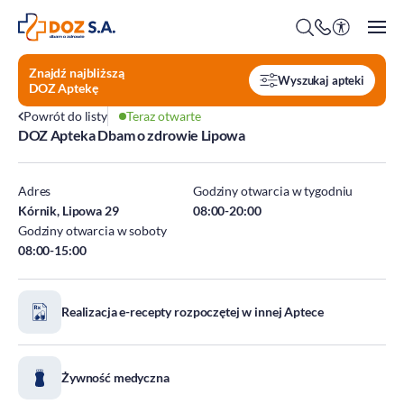
Znajdź najbliższą
Wyszukaj apteki
DOZ Aptekę
Powrót do listy
Teraz otwarte
DOZ Apteka Dbam o zdrowie Lipowa
O firmie
Benefity
Adres
Godziny otwarcia w tygodniu
Oferty pracy
Kórnik, Lipowa 29
08:00-20:00
Godziny otwarcia w soboty
Praca w Centrali
08:00-15:00
Kim jesteśmy?
Praca w DOZ Aptekach
ESG
Staże
Realizacja e-recepty rozpoczętej w innej Aptece
Środowisko
Społeczeństwo
Ład korporacyjny
Żywność medyczna
DOZ Fundacja dbam o zdrowie