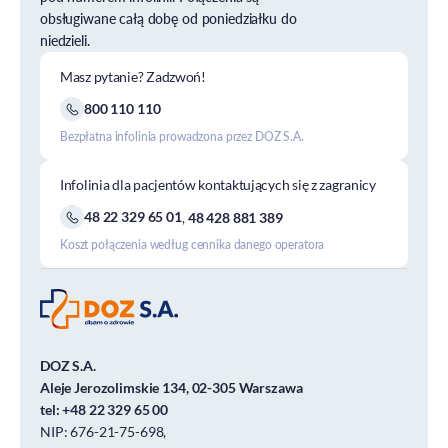
obsługiwane całą dobę od poniedziałku do
niedzieli.
Masz pytanie? Zadzwoń!
800 110 110
Bezpłatna infolinia prowadzona przez DOZ S.A.
Infolinia dla pacjentów kontaktujących się z zagranicy
48 22 329 65 01
,
48 428 881 389
Koszt połączenia według cennika danego operatora
DOZ S.A.
Aleje Jerozolimskie 134, 02-305 Warszawa
tel:
+48 22 329 65 00
NIP: 676-21-75-698,