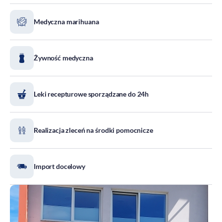
DOZ Maraton
Medyczna marihuana
Standardy Ochrony Małoletnich
Tradycja aptekarstwa
Kodeks Etyki
Żywność medyczna
Działalność wydawnicza i edukacyjna
Zgłoszenia naruszeń
Leki recepturowe sporządzane do 24h
Do pobrania
Dla akcjonariuszy
Realizacja zleceń na środki pomocnicze
Import docelowy