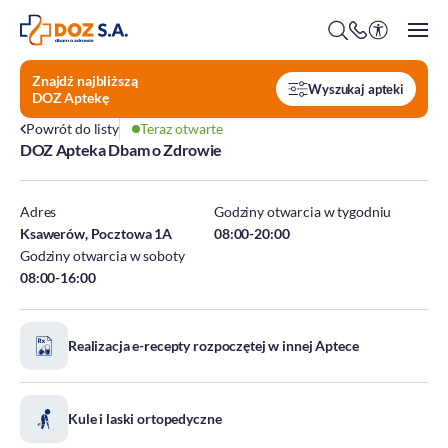
Znajdź najbliższą
Wyszukaj apteki
DOZ Aptekę
Powrót do listy
Teraz otwarte
DOZ Apteka Dbam o Zdrowie
O firmie
Benefity
Adres
Godziny otwarcia w tygodniu
Oferty pracy
Ksawerów, Pocztowa 1A
08:00-20:00
Godziny otwarcia w soboty
Praca w Centrali
08:00-16:00
Kim jesteśmy?
Praca w DOZ Aptekach
ESG
Staże
Realizacja e-recepty rozpoczętej w innej Aptece
Środowisko
Społeczeństwo
Ład korporacyjny
Kule i laski ortopedyczne
DOZ Fundacja dbam o zdrowie