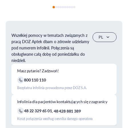
Wszelkiej pomocy w tematach związanych z
pracą DOZ Aptek dbam o zdrowie udzielamy
pod numerem infolinii. Połączenia są
obsługiwane całą dobę od poniedziałku do
niedzieli.
Masz pytanie? Zadzwoń!
800 110 110
Bezpłatna infolinia prowadzona przez DOZ S.A.
Infolinia dla pacjentów kontaktujących się z zagranicy
48 22 329 65 01
,
48 428 881 389
Koszt połączenia według cennika danego operatora