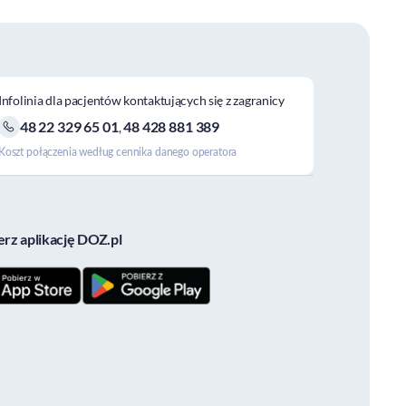
Infolinia dla pacjentów kontaktujących się z zagranicy
48 22 329 65 01
48 428 881 389
,
Koszt połączenia według cennika danego operatora
erz aplikację DOZ.pl