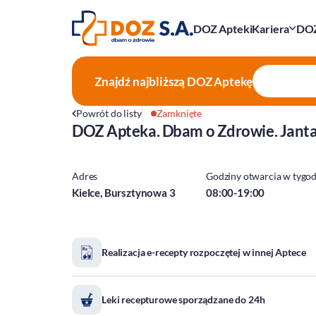
DOZ Apteki
Kariera
DOZ
Znajdź najbliższą
DOZ Aptekę
Powrót do listy
Zamknięte
DOZ Apteka. Dbam o Zdrowie. Jant
Adres
Godziny otwarcia w tygo
Kielce, Bursztynowa 3
08:00-19:00
Realizacja e-recepty rozpoczętej w innej Aptece
Leki recepturowe sporządzane do 24h