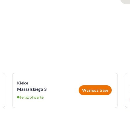
Kielce
Massalskiego 3
Wyznacz trasę
Teraz otwarte