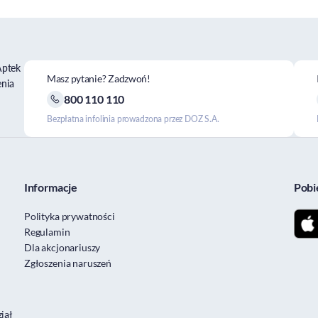
Aptek
Masz pytanie? Zadzwoń!
enia
800 110 110
Bezpłatna infolinia prowadzona przez DOZ S.A.
Informacje
Pobi
Polityka prywatności
Regulamin
Dla akcjonariuszy
Zgłoszenia naruszeń
iał