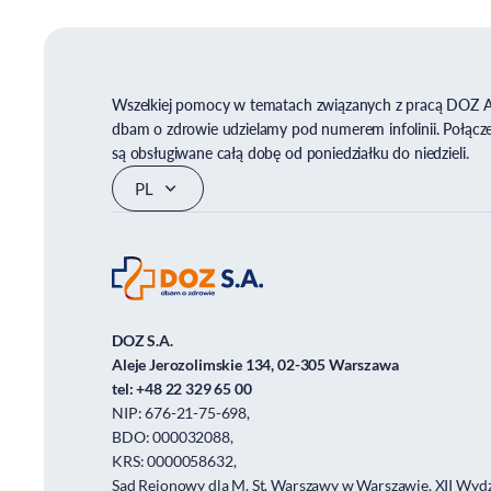
Wszelkiej pomocy w tematach związanych z pracą DOZ 
dbam o zdrowie udzielamy pod numerem infolinii. Połącz
są obsługiwane całą dobę od poniedziałku do niedzieli.
DOZ S.A.
Aleje Jerozolimskie 134, 02-305 Warszawa
tel:
+48 22 329 65 00
NIP: 676-21-75-698,
BDO: 000032088,
KRS: 0000058632,
Sąd Rejonowy dla M. St. Warszawy w Warszawie, XII Wydz