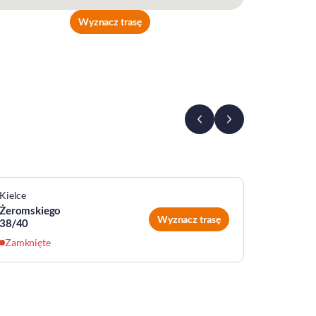
Wyznacz trasę
Kielce
Kielce
Żeromskiego
Seminary
Wyznacz trasę
38/40
Zamknię
Zamknięte