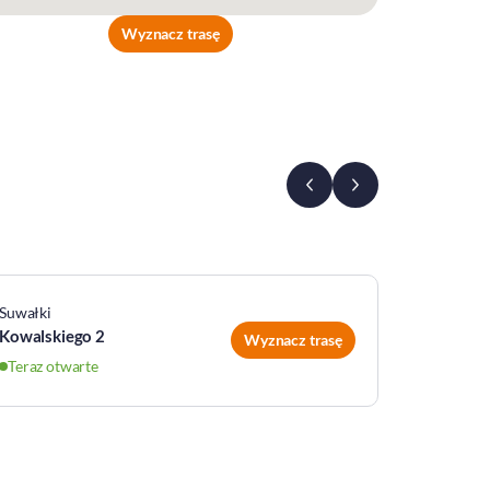
Wyznacz trasę
Suwałki
Giżycko
Kowalskiego 2
Olsztyńs
Wyznacz trasę
Teraz otwarte
Teraz ot