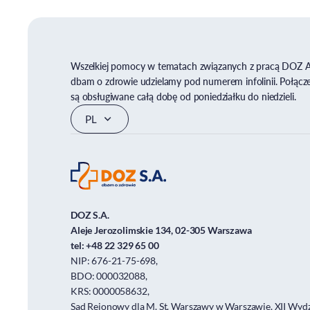
Wszelkiej pomocy w tematach związanych z pracą DOZ 
dbam o zdrowie udzielamy pod numerem infolinii. Połącz
są obsługiwane całą dobę od poniedziałku do niedzieli.
DOZ S.A.
Aleje Jerozolimskie 134, 02-305 Warszawa
tel:
+48 22 329 65 00
NIP: 676-21-75-698,
BDO: 000032088,
KRS: 0000058632,
Sąd Rejonowy dla M. St. Warszawy w Warszawie, XII Wydz