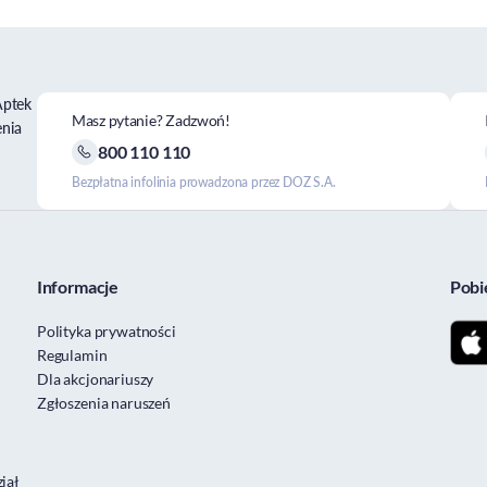
Aptek
Masz pytanie? Zadzwoń!
enia
800 110 110
Bezpłatna infolinia prowadzona przez DOZ S.A.
Informacje
Pobi
Polityka prywatności
Regulamin
Dla akcjonariuszy
Zgłoszenia naruszeń
iał