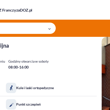
 Franczyza
DOZ.pl
ijna
dniu
Godziny otwarcia w soboty
08:00-16:00
Kule i laski ortopedyczne
Punkt szczepień