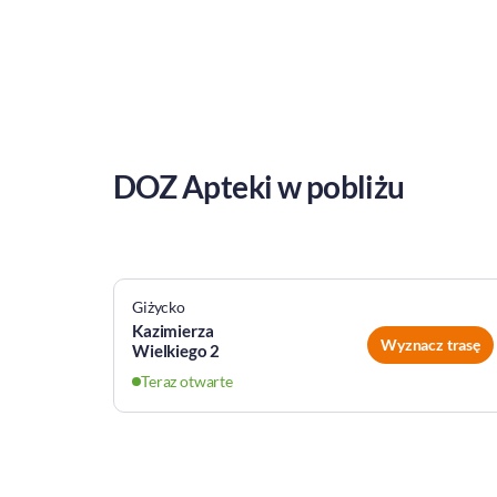
DOZ Apteki w pobliżu
Giżycko
Kazimierza
z trasę
Wyznacz trasę
Wielkiego 2
Teraz otwarte