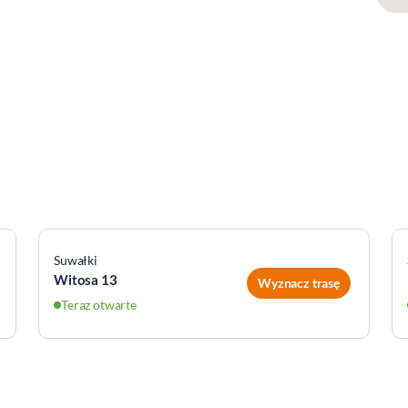
Suwałki
Witosa 13
Wyznacz trasę
Teraz otwarte