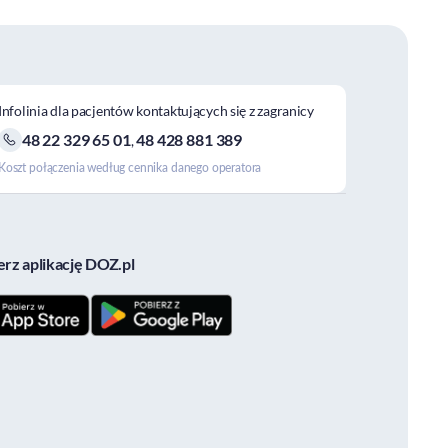
Infolinia dla pacjentów kontaktujących się z zagranicy
48 22 329 65 01
48 428 881 389
,
Koszt połączenia według cennika danego operatora
erz aplikację DOZ.pl