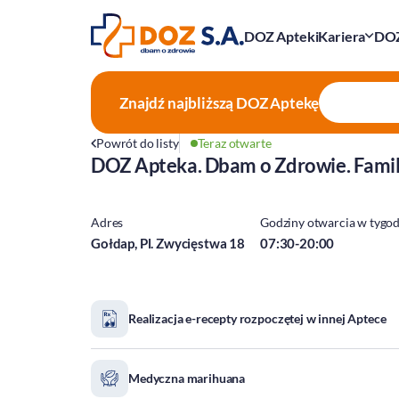
DOZ Apteki
Kariera
DOZ
Znajdź najbliższą
DOZ Aptekę
Powrót do listy
Teraz otwarte
DOZ Apteka. Dbam o Zdrowie. Famil
Adres
Godziny otwarcia w tygo
Gołdap, Pl. Zwycięstwa 18
07:30-20:00
Realizacja e-recepty rozpoczętej w innej Aptece
Medyczna marihuana