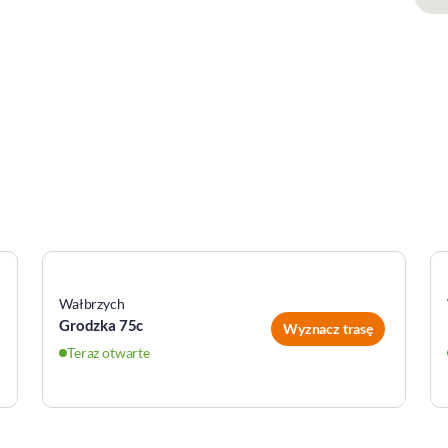
Wałbrzych
Grodzka 75c
Wyznacz trasę
Teraz otwarte