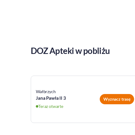
DOZ Apteki w pobliżu
Wałbrzych
Jana Pawła II 3
Wyznacz trasę
Teraz otwarte