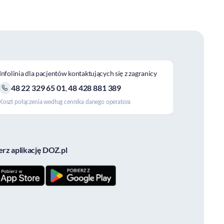
Infolinia dla pacjentów kontaktujących się z zagranicy
48 22 329 65 01
48 428 881 389
,
Koszt połączenia według cennika danego operatora
erz aplikację DOZ.pl