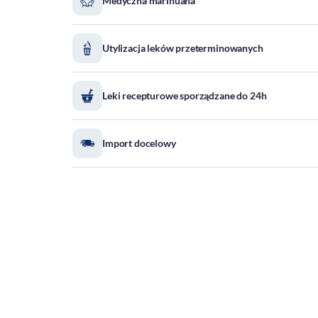
Medyczna marihuana
Utylizacja leków przeterminowanych
Leki recepturowe sporządzane do 24h
Import docelowy