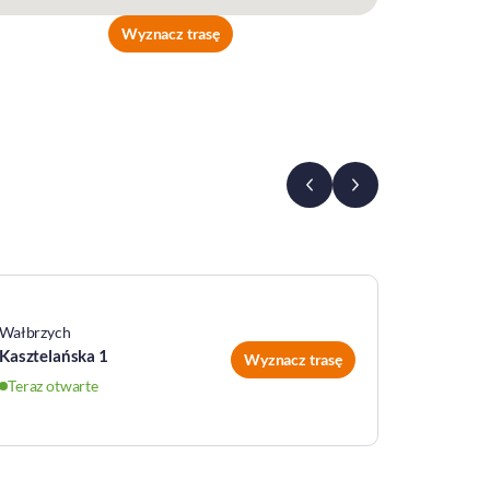
Wyznacz trasę
Wałbrzych
Wałbrzyc
Kasztelańska 1
Główna 
Wyznacz trasę
Teraz otwarte
Teraz ot