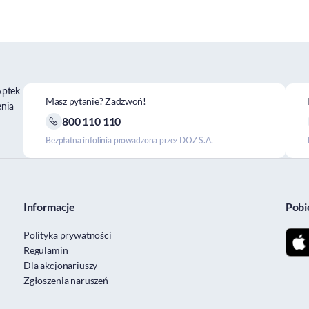
Aptek
Masz pytanie? Zadzwoń!
enia
800 110 110
Bezpłatna infolinia prowadzona przez DOZ S.A.
Informacje
Pobi
Polityka prywatności
Regulamin
Dla akcjonariuszy
Zgłoszenia naruszeń