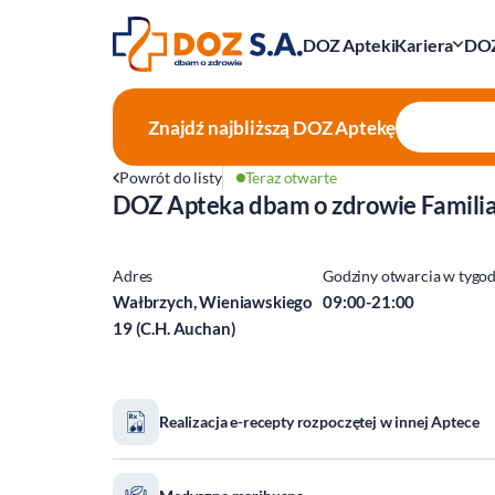
DOZ Apteki
Kariera
DOZ
Znajdź najbliższą
DOZ Aptekę
Powrót do listy
Teraz otwarte
DOZ Apteka dbam o zdrowie Famili
Adres
Godziny otwarcia w tygo
Wałbrzych, Wieniawskiego
09:00-21:00
19 (C.H. Auchan)
Realizacja e-recepty rozpoczętej w innej Aptece