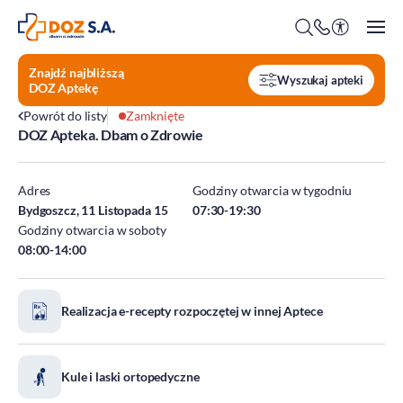
Znajdź najbliższą
Wyszukaj apteki
DOZ Aptekę
Powrót do listy
Zamknięte
DOZ Apteka. Dbam o Zdrowie
O firmie
Benefity
Adres
Godziny otwarcia w tygodniu
Oferty pracy
Bydgoszcz, 11 Listopada 15
07:30-19:30
Godziny otwarcia w soboty
Praca w Centrali
08:00-14:00
Kim jesteśmy?
Praca w DOZ Aptekach
ESG
Staże
Realizacja e-recepty rozpoczętej w innej Aptece
Środowisko
Społeczeństwo
Ład korporacyjny
Kule i laski ortopedyczne
DOZ Fundacja dbam o zdrowie