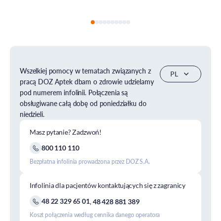
Wszelkiej pomocy w tematach związanych z
pracą DOZ Aptek dbam o zdrowie udzielamy
pod numerem infolinii. Połączenia są
obsługiwane całą dobę od poniedziałku do
niedzieli.
Masz pytanie? Zadzwoń!
800 110 110
Bezpłatna infolinia prowadzona przez DOZ S.A.
Infolinia dla pacjentów kontaktujących się z zagranicy
48 22 329 65 01
,
48 428 881 389
Koszt połączenia według cennika danego operatora