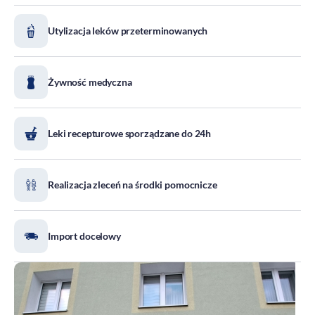
DOZ Maraton
Utylizacja leków przeterminowanych
Standardy Ochrony Małoletnich
Tradycja aptekarstwa
Kodeks Etyki
Żywność medyczna
Działalność wydawnicza i edukacyjna
Zgłoszenia naruszeń
Leki recepturowe sporządzane do 24h
Do pobrania
Dla akcjonariuszy
Realizacja zleceń na środki pomocnicze
Import docelowy