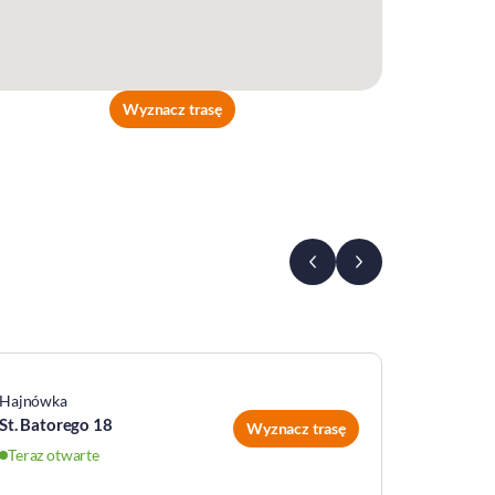
Wyznacz trasę
Hajnówka
Łapy
St. Batorego 18
Główna 
Wyznacz trasę
Teraz otwarte
Teraz ot