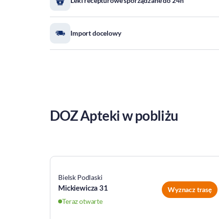
Leki recepturowe sporządzane do 24h
Import docelowy
DOZ Apteki w pobliżu
Bielsk Podlaski
Mickiewicza 31
Wyznacz trasę
Teraz otwarte