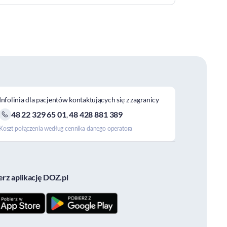
Infolinia dla pacjentów kontaktujących się z zagranicy
48 22 329 65 01
48 428 881 389
,
Koszt połączenia według cennika danego operatora
erz aplikację DOZ.pl