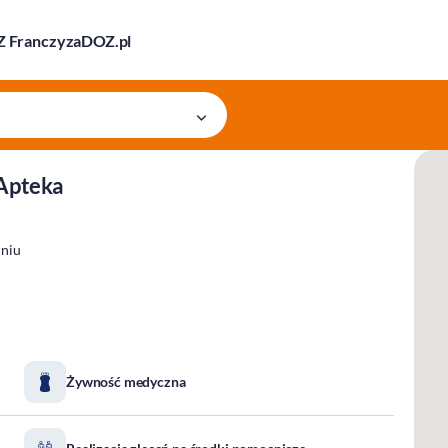
 Franczyza
DOZ.pl
 Apteka
dniu
Żywność medyczna