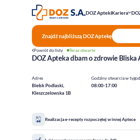
DOZ Apteki
Kariera
DOZ
Znajdź najbliższą
DOZ Aptekę
Powrót do listy
Teraz otwarte
DOZ Apteka dbam o zdrowie Bliska
Adres
Godziny otwarcia w tygo
Bielsk Podlaski,
08:00-17:00
Kleszczelowska 1B
Realizacja e-recepty rozpoczętej w innej Aptece