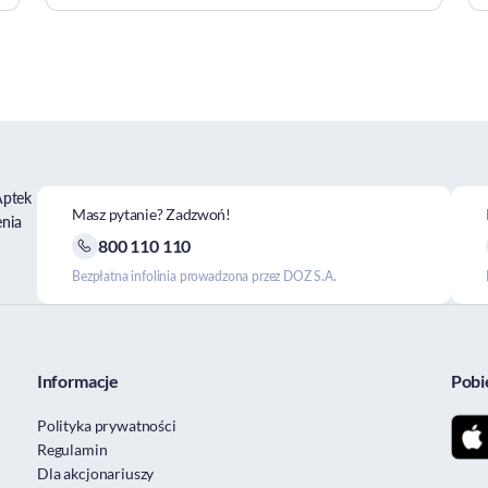
Aptek
Masz pytanie? Zadzwoń!
enia
800 110 110
Bezpłatna infolinia prowadzona przez DOZ S.A.
Informacje
Pobi
Polityka prywatności
Regulamin
Dla akcjonariuszy