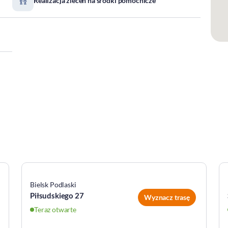
Realizacja zleceń na środki pomocnicze
Bielsk Podlaski
Piłsudskiego 27
Wyznacz trasę
Teraz otwarte