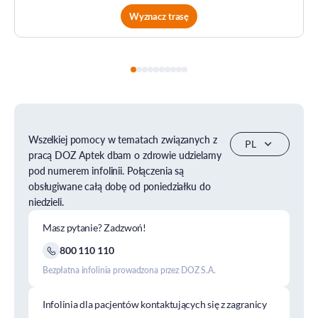
Wyznacz trasę
Wszelkiej pomocy w tematach związanych z
pracą DOZ Aptek dbam o zdrowie udzielamy
pod numerem infolinii. Połączenia są
obsługiwane całą dobę od poniedziałku do
niedzieli.
Masz pytanie? Zadzwoń!
800 110 110
Bezpłatna infolinia prowadzona przez DOZ S.A.
Infolinia dla pacjentów kontaktujących się z zagranicy