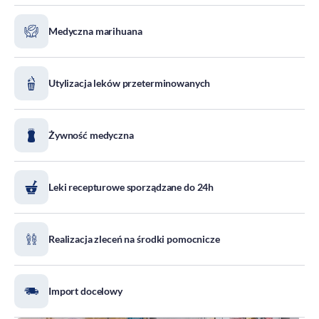
DOZ Maraton
Medyczna marihuana
Standardy Ochrony Małoletnich
Tradycja aptekarstwa
Kodeks Etyki
Utylizacja leków przeterminowanych
Działalność wydawnicza i edukacyjna
Zgłoszenia naruszeń
Żywność medyczna
Do pobrania
Dla akcjonariuszy
Leki recepturowe sporządzane do 24h
Realizacja zleceń na środki pomocnicze
Import docelowy