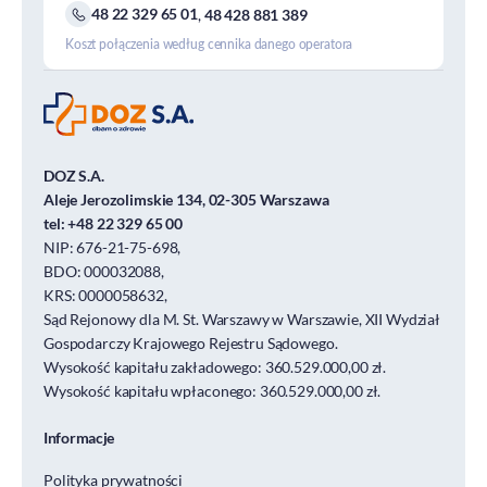
48 22 329 65 01
,
48 428 881 389
Koszt połączenia według cennika danego operatora
DOZ S.A.
Aleje Jerozolimskie 134, 02-305 Warszawa
tel:
+48 22 329 65 00
NIP: 676-21-75-698,
BDO: 000032088,
KRS: 0000058632,
Sąd Rejonowy dla M. St. Warszawy w Warszawie, XII Wydział
Gospodarczy Krajowego Rejestru Sądowego.
Wysokość kapitału zakładowego: 360.529.000,00 zł.
Wysokość kapitału wpłaconego: 360.529.000,00 zł.
Informacje
Polityka prywatności