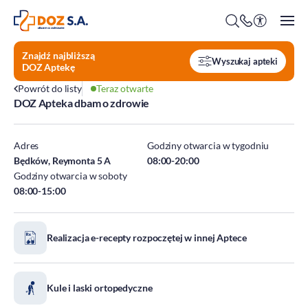
Znajdź najbliższą
Wyszukaj apteki
DOZ Aptekę
Powrót do listy
Teraz otwarte
DOZ Apteka dbam o zdrowie
O firmie
Benefity
Adres
Godziny otwarcia w tygodniu
Oferty pracy
Będków, Reymonta 5 A
08:00-20:00
Godziny otwarcia w soboty
Praca w Centrali
08:00-15:00
Kim jesteśmy?
Praca w DOZ Aptekach
ESG
Staże
Realizacja e-recepty rozpoczętej w innej Aptece
Środowisko
Społeczeństwo
Ład korporacyjny
Kule i laski ortopedyczne
DOZ Fundacja dbam o zdrowie