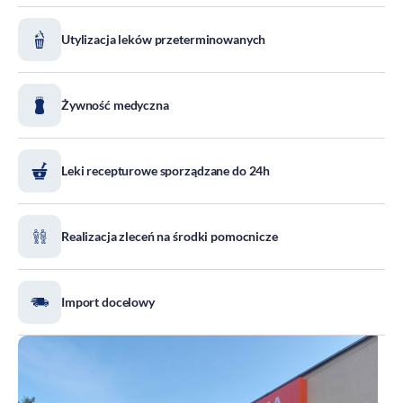
DOZ Maraton
Utylizacja leków przeterminowanych
Standardy Ochrony Małoletnich
Tradycja aptekarstwa
Kodeks Etyki
Żywność medyczna
Działalność wydawnicza i edukacyjna
Zgłoszenia naruszeń
Leki recepturowe sporządzane do 24h
Do pobrania
Dla akcjonariuszy
Realizacja zleceń na środki pomocnicze
Import docelowy