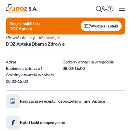
Znajdź najbliższą
Wyszukaj apteki
DOZ Aptekę
Powrót do listy
Zamknięte
DOZ Apteka Dbam o Zdrowie
O firmie
Benefity
Adres
Godziny otwarcia w tygodniu
Oferty pracy
Babimost, Lotnicza 1
08:00-16:00
Godziny otwarcia w soboty
Praca w Centrali
08:00-15:00
Kim jesteśmy?
Praca w DOZ Aptekach
ESG
Staże
Realizacja e-recepty rozpoczętej w innej Aptece
Środowisko
Społeczeństwo
Ład korporacyjny
Kule i laski ortopedyczne
DOZ Fundacja dbam o zdrowie