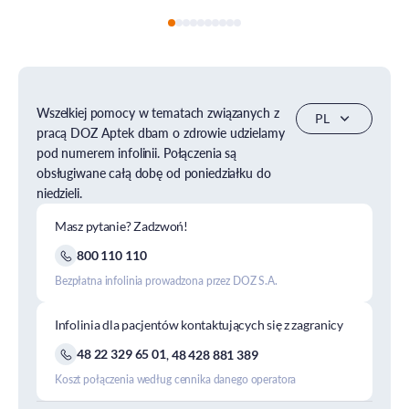
Wszelkiej pomocy w tematach związanych z
pracą DOZ Aptek dbam o zdrowie udzielamy
pod numerem infolinii. Połączenia są
obsługiwane całą dobę od poniedziałku do
niedzieli.
Masz pytanie? Zadzwoń!
800 110 110
Bezpłatna infolinia prowadzona przez DOZ S.A.
Infolinia dla pacjentów kontaktujących się z zagranicy
48 22 329 65 01
,
48 428 881 389
Koszt połączenia według cennika danego operatora