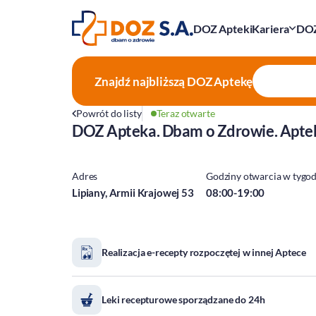
DOZ Apteki
Kariera
DOZ
Znajdź najbliższą
DOZ Aptekę
Powrót do listy
Teraz otwarte
DOZ Apteka. Dbam o Zdrowie. Apte
Adres
Godziny otwarcia w tygo
Lipiany, Armii Krajowej 53
08:00-19:00
Realizacja e-recepty rozpoczętej w innej Aptece
Leki recepturowe sporządzane do 24h