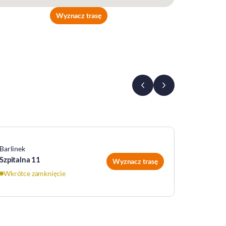
Wyznacz trasę
Barlinek
Banie
Szpitalna 11
Grunwal
Wyznacz trasę
Wkrótce zamknięcie
Wkrótce