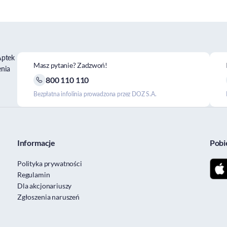
Aptek
Masz pytanie? Zadzwoń!
enia
800 110 110
Bezpłatna infolinia prowadzona przez DOZ S.A.
Informacje
Pobi
Polityka prywatności
Regulamin
Dla akcjonariuszy
Zgłoszenia naruszeń