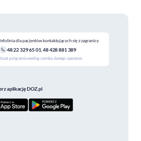
Infolinia dla pacjentów kontaktujących się z zagranicy
48 22 329 65 01
48 428 881 389
,
Koszt połączenia według cennika danego operatora
erz aplikację DOZ.pl