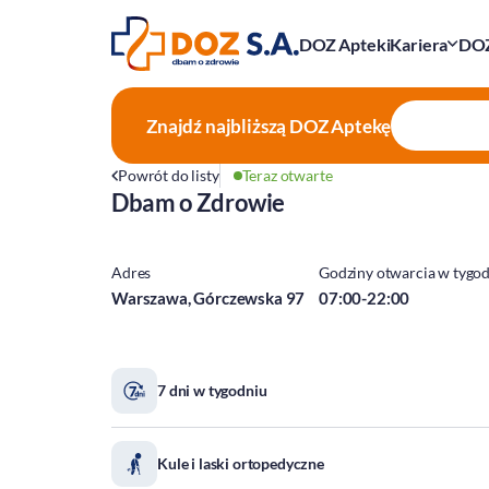
DOZ Apteki
Kariera
DOZ
Znajdź najbliższą
DOZ Aptekę
Powrót do listy
Teraz otwarte
Dbam o Zdrowie
Adres
Godziny otwarcia w tygo
Warszawa, Górczewska 97
07:00-22:00
7 dni w tygodniu
Kule i laski ortopedyczne