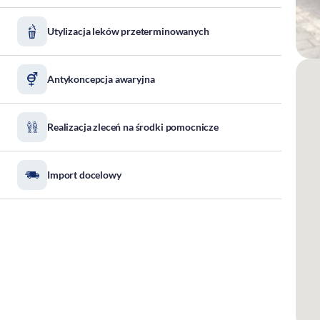
Utylizacja leków przeterminowanych
Antykoncepcja awaryjna
Realizacja zleceń na środki pomocnicze
Import docelowy