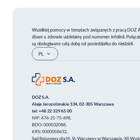
Wszelkiej pomocy w tematach związanych z pracą DOZ 
dbam o zdrowie udzielamy pod numerem infolinii. Połącz
są obsługiwane całą dobę od poniedziałku do niedzieli.
DOZ S.A.
Aleje Jerozolimskie 134, 02-305 Warszawa
tel:
+48 22 329 65 00
NIP: 676-21-75-698,
BDO: 000032088,
KRS: 0000058632,
Sąd Rejonowy dla M. St. Warszawy w Warszawie, XII Wydz