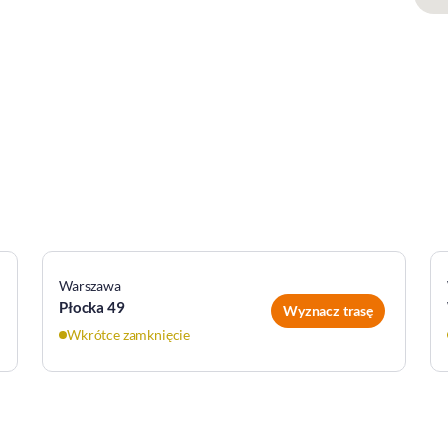
Warszawa
Płocka 49
Wyznacz trasę
Wkrótce zamknięcie