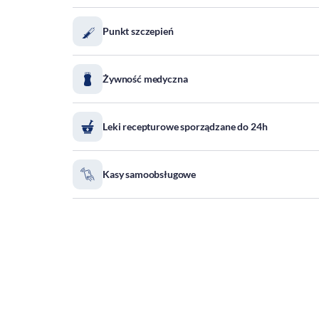
Punkt szczepień
Żywność medyczna
Leki recepturowe sporządzane do 24h
Kasy samoobsługowe