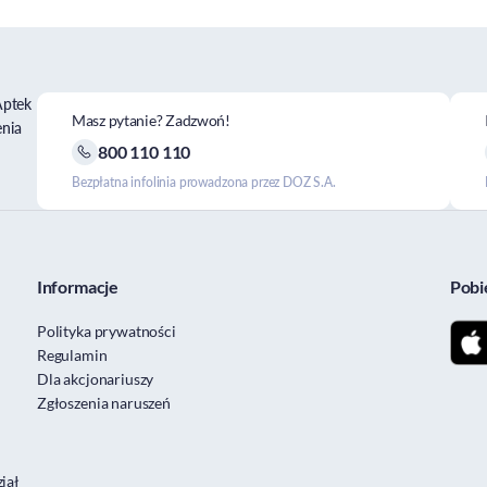
Aptek
Masz pytanie? Zadzwoń!
enia
800 110 110
Bezpłatna infolinia prowadzona przez DOZ S.A.
Informacje
Pobi
Polityka prywatności
Regulamin
Dla akcjonariuszy
Zgłoszenia naruszeń
iał