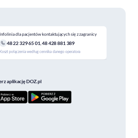
Infolinia dla pacjentów kontaktujących się z zagranicy
48 22 329 65 01
48 428 881 389
,
Koszt połączenia według cennika danego operatora
erz aplikację DOZ.pl