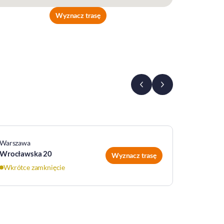
Wyznacz trasę
Warszawa
Warszaw
Wrocławska 20
Czumy 3
Wyznacz trasę
Wkrótce zamknięcie
Wkrótce