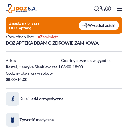
Znajdź najbliższą
Wyszukaj apteki
DOZ Aptekę
Powrót do listy
Zamknięte
DOZ APTEKA DBAM O ZDROWIE ZAMKOWA
O firmie
Benefity
Adres
Godziny otwarcia w tygodniu
Oferty pracy
Reszel, Henryka Sienkiewicza 1
08:00-18:00
Godziny otwarcia w soboty
Praca w Centrali
08:00-14:00
Kim jesteśmy?
Praca w DOZ Aptekach
ESG
Staże
Kule i laski ortopedyczne
Środowisko
Społeczeństwo
Ład korporacyjny
Żywność medyczna
DOZ Fundacja dbam o zdrowie