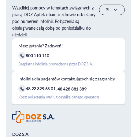
Wszelkiej pomocy w tematach związanych z
pracą DOZ Aptek dbam o zdrowie udzielamy
pod numerem infolinii. Połączenia są
obsługiwane całą dobę od poniedziałku do
niedzieli.
Masz pytanie? Zadzwoń!
800 110 110
Bezpłatna infolinia prowadzona przez DOZ S.A.
Infolinia dla pacjentów kontaktujących się z zagranicy
48 22 329 65 01
,
48 428 881 389
Koszt połączenia według cennika danego operatora
DOZ S.A.