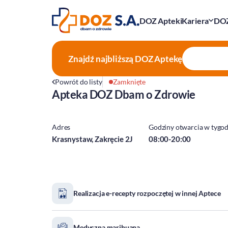
DOZ Apteki
Kariera
DOZ
Znajdź najbliższą
DOZ Aptekę
Powrót do listy
Zamknięte
Apteka DOZ Dbam o Zdrowie
Adres
Godziny otwarcia w tygo
Krasnystaw, Zakręcie 2J
08:00-20:00
Realizacja e-recepty rozpoczętej w innej Aptece
Medyczna marihuana