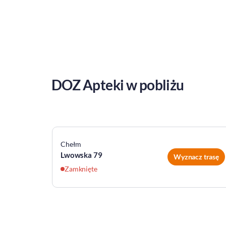
DOZ Apteki w pobliżu
Chełm
Lwowska 79
z trasę
Wyznacz trasę
Zamknięte