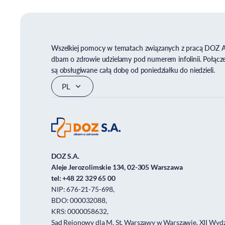
Wszelkiej pomocy w tematach związanych z pracą DOZ 
dbam o zdrowie udzielamy pod numerem infolinii. Połącz
są obsługiwane całą dobę od poniedziałku do niedzieli.
DOZ S.A.
Aleje Jerozolimskie 134, 02-305 Warszawa
tel:
+48 22 329 65 00
NIP: 676-21-75-698,
BDO: 000032088,
KRS: 0000058632,
Sąd Rejonowy dla M. St. Warszawy w Warszawie, XII Wydz