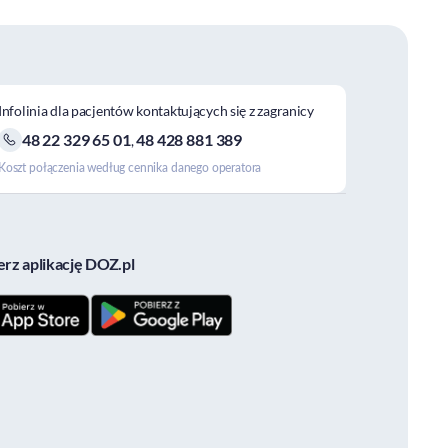
Infolinia dla pacjentów kontaktujących się z zagranicy
48 22 329 65 01
48 428 881 389
,
Koszt połączenia według cennika danego operatora
erz aplikację DOZ.pl