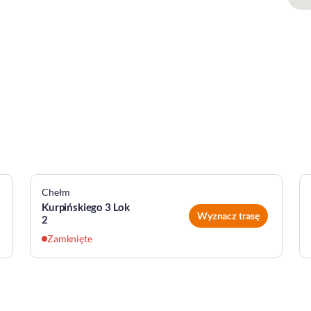
Chełm
Kurpińskiego 3 Lok
Wyznacz trasę
2
Zamknięte