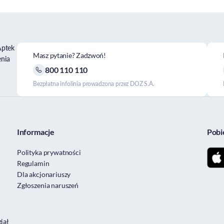
Aptek
Masz pytanie? Zadzwoń!
enia
800 110 110
Bezpłatna infolinia prowadzona przez DOZ S.A.
Informacje
Pobi
Polityka prywatności
Regulamin
Dla akcjonariuszy
Zgłoszenia naruszeń
iał