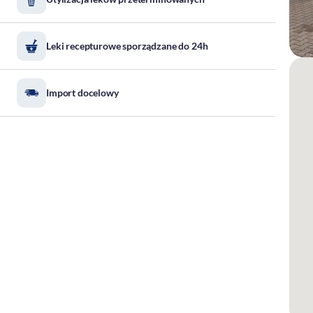
Leki recepturowe sporządzane do 24h
Import docelowy