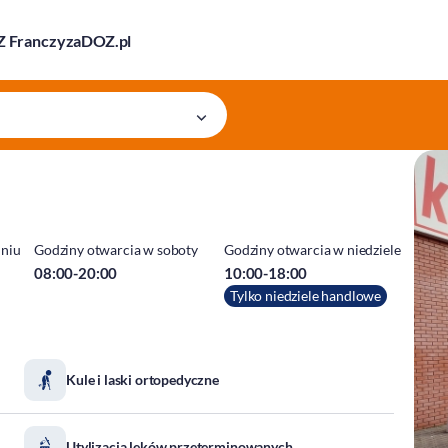
 Franczyza
DOZ.pl
dniu
Godziny otwarcia w soboty
Godziny otwarcia w niedziele
08:00-20:00
10:00-18:00
Tylko niedziele handlowe
Kule i laski ortopedyczne
Utylizacja leków przeterminowanych