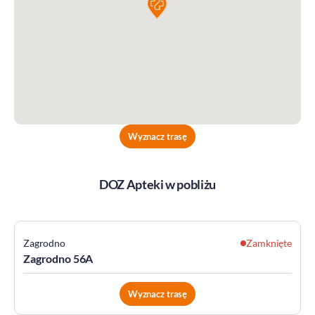
Wyznacz trasę
DOZ Apteki w pobliżu
Zamknięte
Legnica
A
Piechoty 19a
Wyznacz trasę