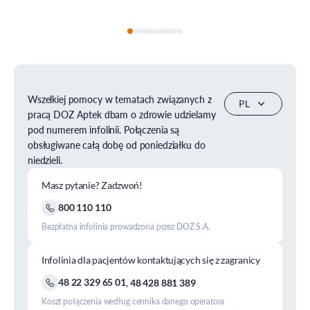
Wszelkiej pomocy w tematach związanych z
pracą DOZ Aptek dbam o zdrowie udzielamy
pod numerem infolinii. Połączenia są
obsługiwane całą dobę od poniedziałku do
niedzieli.
Masz pytanie? Zadzwoń!
800 110 110
Bezpłatna infolinia prowadzona przez DOZ S.A.
Infolinia dla pacjentów kontaktujących się z zagranicy
48 22 329 65 01
,
48 428 881 389
Koszt połączenia według cennika danego operatora