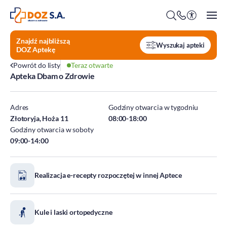
Znajdź najbliższą
Wyszukaj apteki
DOZ Aptekę
Powrót do listy
Teraz otwarte
Apteka Dbam o Zdrowie
O firmie
Benefity
Adres
Godziny otwarcia w tygodniu
Oferty pracy
Złotoryja, Hoża 11
08:00-18:00
Godziny otwarcia w soboty
Praca w Centrali
09:00-14:00
Kim jesteśmy?
Praca w DOZ Aptekach
ESG
Staże
Realizacja e-recepty rozpoczętej w innej Aptece
Środowisko
Społeczeństwo
Ład korporacyjny
Kule i laski ortopedyczne
DOZ Fundacja dbam o zdrowie