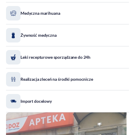
DOZ Maraton
Medyczna marihuana
Standardy Ochrony Małoletnich
Tradycja aptekarstwa
Kodeks Etyki
Żywność medyczna
Działalność wydawnicza i edukacyjna
Zgłoszenia naruszeń
Leki recepturowe sporządzane do 24h
Do pobrania
Dla akcjonariuszy
Realizacja zleceń na środki pomocnicze
Import docelowy