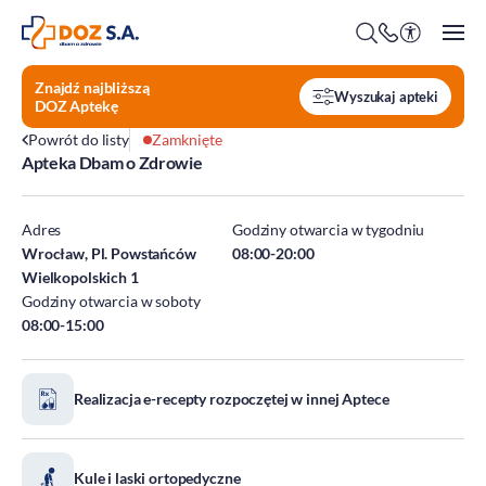
Znajdź najbliższą
Wyszukaj apteki
DOZ Aptekę
Powrót do listy
Zamknięte
Apteka Dbam o Zdrowie
O firmie
Benefity
Adres
Godziny otwarcia w tygodniu
Oferty pracy
Wrocław, Pl. Powstańców
08:00-20:00
Wielkopolskich 1
Praca w Centrali
Godziny otwarcia w soboty
Kim jesteśmy?
Praca w DOZ Aptekach
08:00-15:00
ESG
Staże
Środowisko
Realizacja e-recepty rozpoczętej w innej Aptece
Społeczeństwo
Ład korporacyjny
DOZ Fundacja dbam o zdrowie
Kule i laski ortopedyczne