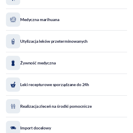
DOZ Maraton
Standardy Ochrony Małoletnich
Medyczna marihuana
Tradycja aptekarstwa
Kodeks Etyki
Utylizacja leków przeterminowanych
Działalność wydawnicza i edukacyjna
Zgłoszenia naruszeń
Do pobrania
Żywność medyczna
Dla akcjonariuszy
Leki recepturowe sporządzane do 24h
Realizacja zleceń na środki pomocnicze
Import docelowy