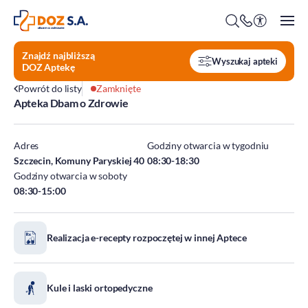
Znajdź najbliższą
Wyszukaj apteki
DOZ Aptekę
Powrót do listy
Zamknięte
Apteka Dbam o Zdrowie
O firmie
Benefity
Adres
Godziny otwarcia w tygodniu
Oferty pracy
Szczecin, Komuny Paryskiej 40
08:30-18:30
Godziny otwarcia w soboty
Praca w Centrali
08:30-15:00
Kim jesteśmy?
Praca w DOZ Aptekach
ESG
Staże
Realizacja e-recepty rozpoczętej w innej Aptece
Środowisko
Społeczeństwo
Ład korporacyjny
Kule i laski ortopedyczne
DOZ Fundacja dbam o zdrowie