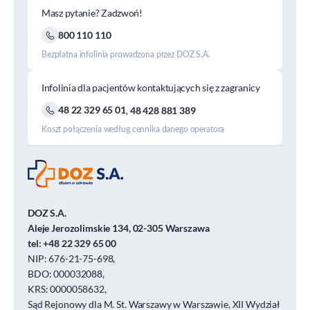
Masz pytanie? Zadzwoń!
800 110 110
Bezpłatna infolinia prowadzona przez DOZ S.A.
Infolinia dla pacjentów kontaktujących się z zagranicy
48 22 329 65 01
,
48 428 881 389
Koszt połączenia według cennika danego operatora
DOZ S.A.
Aleje Jerozolimskie 134, 02-305 Warszawa
tel:
+48 22 329 65 00
NIP: 676-21-75-698,
BDO: 000032088,
KRS: 0000058632,
Sąd Rejonowy dla M. St. Warszawy w Warszawie, XII Wydział