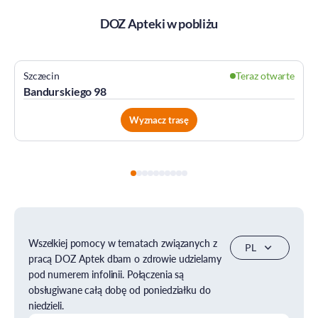
DOZ Apteki w pobliżu
zczecin
Teraz otwarte
Szc
andurskiego 98
Wil
Wyznacz trasę
Wszelkiej pomocy w tematach związanych z
pracą DOZ Aptek dbam o zdrowie udzielamy
pod numerem infolinii. Połączenia są
obsługiwane całą dobę od poniedziałku do
niedzieli.