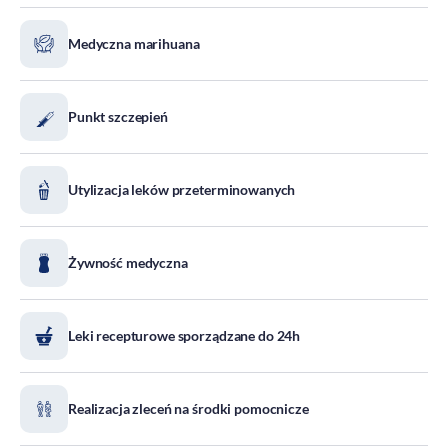
DOZ Maraton
Medyczna marihuana
Standardy Ochrony Małoletnich
Tradycja aptekarstwa
Kodeks Etyki
Punkt szczepień
Działalność wydawnicza i edukacyjna
Zgłoszenia naruszeń
Utylizacja leków przeterminowanych
Do pobrania
Dla akcjonariuszy
Żywność medyczna
Leki recepturowe sporządzane do 24h
Realizacja zleceń na środki pomocnicze