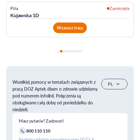
Piła
Zamknięte
Kujawska 1D
Wyznacz trasę
Wszelkiej pomocy w tematach związanych z
pracą DOZ Aptek dbam o zdrowie udzielamy
pod numerem infolinii. Połączenia są
obsługiwane całą dobę od poniedziałku do
niedzieli.
Masz pytanie? Zadzwoń!
800 110 110
Bezpłatna infolinia prowadzona przez DOZ S.A.