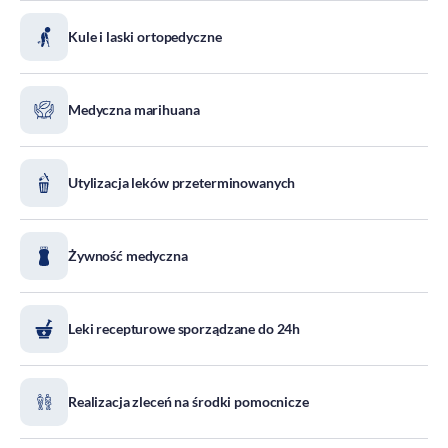
DOZ Maraton
Kule i laski ortopedyczne
Standardy Ochrony Małoletnich
Tradycja aptekarstwa
Medyczna marihuana
Kodeks Etyki
Działalność wydawnicza i edukacyjna
Zgłoszenia naruszeń
Utylizacja leków przeterminowanych
Do pobrania
Dla akcjonariuszy
Żywność medyczna
Leki recepturowe sporządzane do 24h
Realizacja zleceń na środki pomocnicze