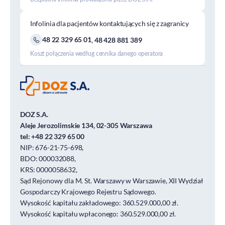
Infolinia dla pacjentów kontaktujących się z zagranicy
48 22 329 65 01
,
48 428 881 389
Koszt połączenia według cennika danego operatora
DOZ S.A.
Aleje Jerozolimskie 134, 02-305 Warszawa
tel:
+48 22 329 65 00
NIP: 676-21-75-698,
BDO: 000032088,
KRS: 0000058632,
Sąd Rejonowy dla M. St. Warszawy w Warszawie, XII Wydział
Gospodarczy Krajowego Rejestru Sądowego.
Wysokość kapitału zakładowego: 360.529.000,00 zł.
Wysokość kapitału wpłaconego: 360.529.000,00 zł.