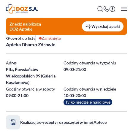
Znajdź najbliższą
Wyszukaj apteki
DOZ Aptekę
Powrót do listy
Zamknięte
Apteka Dbam o Zdrowie
O firmie
Benefity
Adres
Godziny otwarcia w tygodniu
Oferty pracy
Piła, Powstańców
09:00-21:00
Wielkopolskich 99 (Galeria
Praca w Centrali
Kasztanowa)
Kim jesteśmy?
Praca w DOZ Aptekach
Godziny otwarcia w soboty
Godziny otwarcia w niedziele
ESG
Staże
09:00-21:00
10:00-20:00
Tylko niedziele handlowe
Środowisko
Społeczeństwo
Ład korporacyjny
Realizacja e-recepty rozpoczętej w innej Aptece
DOZ Fundacja dbam o zdrowie