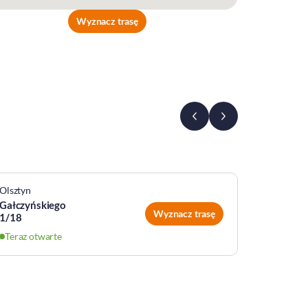
Wyznacz trasę
Olsztyn
Olsztyn
Gałczyńskiego
Piłsudsk
Wyznacz trasę
1/18
24h
Te
Teraz otwarte