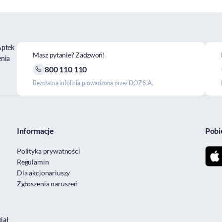
Aptek
Masz pytanie? Zadzwoń!
enia
800 110 110
Bezpłatna infolinia prowadzona przez DOZ S.A.
Informacje
Pobi
Polityka prywatności
Regulamin
Dla akcjonariuszy
Zgłoszenia naruszeń
iał