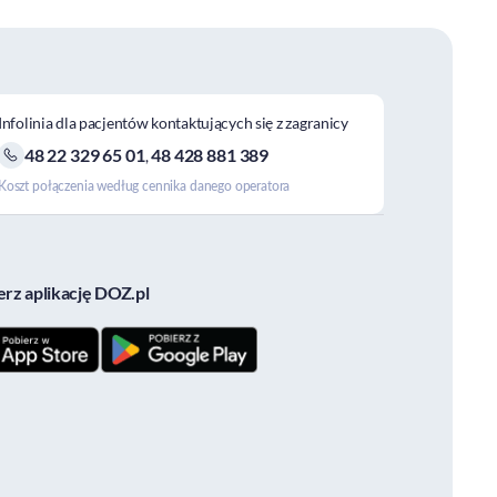
Infolinia dla pacjentów kontaktujących się z zagranicy
48 22 329 65 01
48 428 881 389
,
Koszt połączenia według cennika danego operatora
erz aplikację DOZ.pl