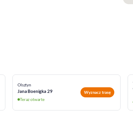
Olsztyn
Jana Boenigka 29
Wyznacz trasę
Teraz otwarte