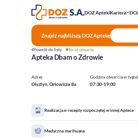
DOZ Apteki
Kariera
DOZ
Znajdź najbliższą
DOZ Aptekę
Powrót do listy
Teraz otwarte
Apteka Dbam o Zdrowie
Adres
Godziny otwarcia w tygo
Olsztyn, Orłowicza 8a
07:30-19:00
Realizacja e-recepty rozpoczętej w innej Aptece
Medyczna marihuana