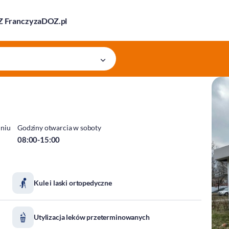
 Franczyza
DOZ.pl
dniu
Godziny otwarcia w soboty
08:00-15:00
Kule i laski ortopedyczne
Utylizacja leków przeterminowanych