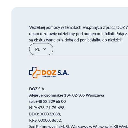
Wszelkiej pomocy w tematach związanych z pracą DOZ 
dbam o zdrowie udzielamy pod numerem infolinii. Połącz
są obsługiwane całą dobę od poniedziałku do niedzieli.
DOZ S.A.
Aleje Jerozolimskie 134, 02-305 Warszawa
tel:
+48 22 329 65 00
NIP: 676-21-75-698,
BDO: 000032088,
KRS: 0000058632,
Sąd Rejonowy dla M. St. Warszawy w Warszawie, XII Wydz