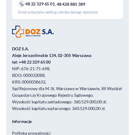
48 22 329 65 01
,
48 428 881 389
Koszt połączenia według cennika danego operatora
DOZ S.A.
Aleje Jerozolimskie 134, 02-305 Warszawa
tel:
+48 22 329 65 00
NIP: 676-21-75-698,
BDO: 000032088,
KRS: 0000058632,
Sąd Rejonowy dla M. St. Warszawy w Warszawie, XII Wydział
Gospodarczy Krajowego Rejestru Sądowego.
Wysokość kapitału zakładowego: 360.529.000,00 zł.
Wysokość kapitału wpłaconego: 360.529.000,00 zł.
Informacje
Polityka prywatności