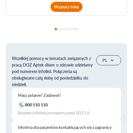
Wyznacz trasę
Wszelkiej pomocy w tematach związanych z
pracą DOZ Aptek dbam o zdrowie udzielamy
pod numerem infolinii. Połączenia są
obsługiwane całą dobę od poniedziałku do
niedzieli.
Masz pytanie? Zadzwoń!
800 110 110
Bezpłatna infolinia prowadzona przez DOZ S.A.
Infolinia dla pacjentów kontaktujących się z zagranicy