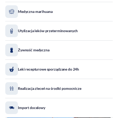
DOZ Maraton
Medyczna marihuana
Standardy Ochrony Małoletnich
Tradycja aptekarstwa
Kodeks Etyki
Utylizacja leków przeterminowanych
Działalność wydawnicza i edukacyjna
Zgłoszenia naruszeń
Żywność medyczna
Do pobrania
Dla akcjonariuszy
Leki recepturowe sporządzane do 24h
Realizacja zleceń na środki pomocnicze
Import docelowy