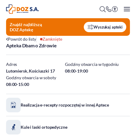
Znajdź najbliższą
Wyszukaj apteki
DOZ Aptekę
Powrót do listy
Zamknięte
Apteka Dbam o Zdrowie
O firmie
Benefity
Adres
Godziny otwarcia w tygodniu
Oferty pracy
Lutomiersk, Kościuszki 17
08:00-19:00
Godziny otwarcia w soboty
Praca w Centrali
08:00-15:00
Kim jesteśmy?
Praca w DOZ Aptekach
ESG
Staże
Realizacja e-recepty rozpoczętej w innej Aptece
Środowisko
Społeczeństwo
Ład korporacyjny
Kule i laski ortopedyczne
DOZ Fundacja dbam o zdrowie