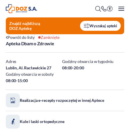
Znajdź najbliższą
Wyszukaj apteki
DOZ Aptekę
Powrót do listy
Zamknięte
Apteka Dbam o Zdrowie
O firmie
Benefity
Adres
Godziny otwarcia w tygodniu
Oferty pracy
Lublin, Al. Racławickie 27
08:00-20:00
Godziny otwarcia w soboty
Praca w Centrali
08:00-15:00
Kim jesteśmy?
Praca w DOZ Aptekach
ESG
Staże
Realizacja e-recepty rozpoczętej w innej Aptece
Środowisko
Społeczeństwo
Ład korporacyjny
Kule i laski ortopedyczne
DOZ Fundacja dbam o zdrowie