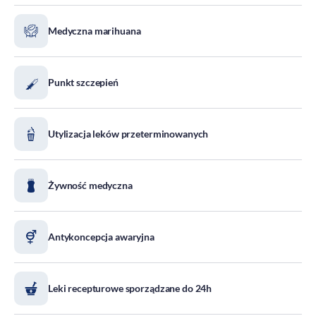
DOZ Maraton
Medyczna marihuana
Standardy Ochrony Małoletnich
Tradycja aptekarstwa
Kodeks Etyki
Punkt szczepień
Działalność wydawnicza i edukacyjna
Zgłoszenia naruszeń
Utylizacja leków przeterminowanych
Do pobrania
Dla akcjonariuszy
Żywność medyczna
Antykoncepcja awaryjna
Leki recepturowe sporządzane do 24h