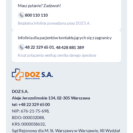
Masz pytanie? Zadzwoń!
800 110 110
Bezpłatna infolinia prowadzona przez DOZ S.A.
Infolinia dla pacjentów kontaktujących się z zagranicy
48 22 329 65 01
,
48 428 881 389
Koszt połączenia według cennika danego operatora
DOZ S.A.
Aleje Jerozolimskie 134, 02-305 Warszawa
tel:
+48 22 329 65 00
NIP: 676-21-75-698,
BDO: 000032088,
KRS: 0000058632,
Sąd Rejonowy dla M. St. Warszawy w Warszawie, XII Wydział