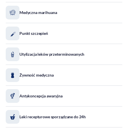
DOZ Maraton
Medyczna marihuana
Standardy Ochrony Małoletnich
Tradycja aptekarstwa
Kodeks Etyki
Punkt szczepień
Działalność wydawnicza i edukacyjna
Zgłoszenia naruszeń
Utylizacja leków przeterminowanych
Do pobrania
Dla akcjonariuszy
Żywność medyczna
Antykoncepcja awaryjna
Leki recepturowe sporządzane do 24h