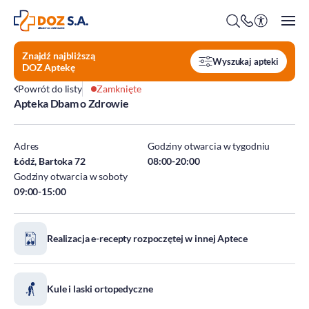
Znajdź najbliższą
Wyszukaj apteki
DOZ Aptekę
Powrót do listy
Zamknięte
Apteka Dbam o Zdrowie
O firmie
Benefity
Adres
Godziny otwarcia w tygodniu
Oferty pracy
Łódź, Bartoka 72
08:00-20:00
Godziny otwarcia w soboty
Praca w Centrali
09:00-15:00
Kim jesteśmy?
Praca w DOZ Aptekach
ESG
Staże
Realizacja e-recepty rozpoczętej w innej Aptece
Środowisko
Społeczeństwo
Ład korporacyjny
Kule i laski ortopedyczne
DOZ Fundacja dbam o zdrowie