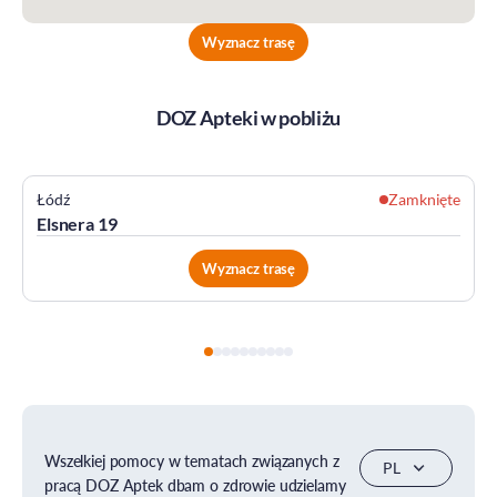
Wyznacz trasę
DOZ Apteki w pobliżu
Zamknięte
Łódź
24h
Te
Niciarniana 15
Wyznacz trasę
Wszelkiej pomocy w tematach związanych z
pracą DOZ Aptek dbam o zdrowie udzielamy