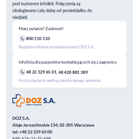
pod numerem infolinii. Połączenia są
obsługiwane całą dobę od poniedziałku do
niedzieli.
Masz pytanie? Zadzwoń!
800 110 110
Bezpłatna infolinia prowadzona przez DOZ S.A.
Infolinia dla pacjentów kontaktujących się z zagranicy
48 22 329 65 01
,
48 428 881 389
Koszt połączenia według cennika danego operatora
DOZ S.A.
Aleje Jerozolimskie 134, 02-305 Warszawa
tel:
+48 22 329 65 00
NIP: 676-21-75-698,