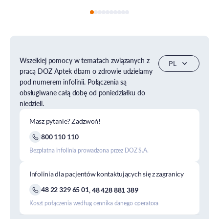
Wszelkiej pomocy w tematach związanych z
pracą DOZ Aptek dbam o zdrowie udzielamy
pod numerem infolinii. Połączenia są
obsługiwane całą dobę od poniedziałku do
niedzieli.
Masz pytanie? Zadzwoń!
800 110 110
Bezpłatna infolinia prowadzona przez DOZ S.A.
Infolinia dla pacjentów kontaktujących się z zagranicy
48 22 329 65 01
,
48 428 881 389
Koszt połączenia według cennika danego operatora