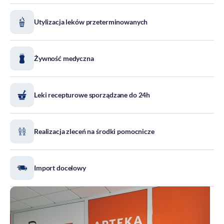
DOZ Maraton
Utylizacja leków przeterminowanych
Standardy Ochrony Małoletnich
Tradycja aptekarstwa
Kodeks Etyki
Żywność medyczna
Działalność wydawnicza i edukacyjna
Zgłoszenia naruszeń
Leki recepturowe sporządzane do 24h
Do pobrania
Dla akcjonariuszy
Realizacja zleceń na środki pomocnicze
Import docelowy