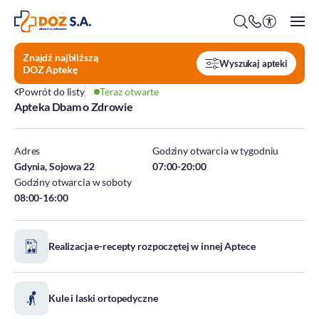
Znajdź najbliższą
Wyszukaj apteki
DOZ Aptekę
Powrót do listy
Teraz otwarte
Apteka Dbam o Zdrowie
O firmie
Benefity
Adres
Godziny otwarcia w tygodniu
Oferty pracy
Gdynia, Sojowa 22
07:00-20:00
Godziny otwarcia w soboty
Praca w Centrali
08:00-16:00
Kim jesteśmy?
Praca w DOZ Aptekach
ESG
Staże
Realizacja e-recepty rozpoczętej w innej Aptece
Środowisko
Społeczeństwo
Ład korporacyjny
Kule i laski ortopedyczne
DOZ Fundacja dbam o zdrowie